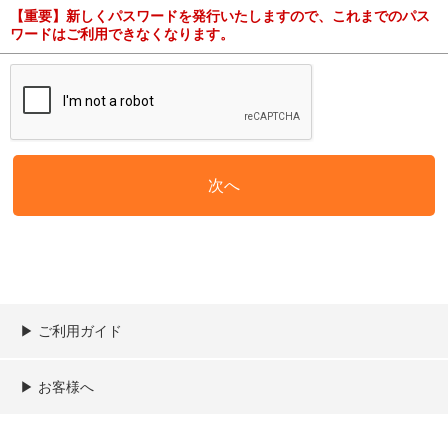
【重要】新しくパスワードを発行いたしますので、これまでのパス
ワードはご利用できなくなります。
▶︎ ご利用ガイド
ご利用ガイド
決済／配送／送料について
取り扱い商品一覧
顧客情報の取扱について
特定商取引法の表記
▶︎ お客様へ
新規会員登録
MYページ
買い物カゴ
よくあるご質問
メールが届かないお客様へ
お問い合わせ