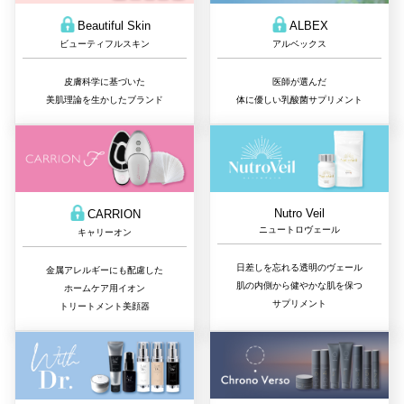
Beautiful Skin
ALBEX
ビューティフルスキン
アルベックス
皮膚科学に基づいた
医師が選んだ
美肌理論を生かしたブランド
体に優しい乳酸菌サプリメント
Nutro Veil
CARRION
ニュートロヴェール
キャリーオン
日差しを忘れる透明のヴェール
金属アレルギーにも配慮した
肌の内側から健やかな肌を保つ
ホームケア用イオン
サプリメント
トリートメント美顔器