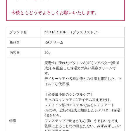
今後ともどうぞよろしくお願いいたします。
ブランド名
plus RESTORE（プラスリストア）
商品名
RAクリーム
内容量
20g
安定性に優れたビタミンA(※1)シアバター(保湿
成分)を配合した保湿力の高い美容クリームで
す。
デイリーケアや各種治療との併用を想定した、マ
イルドな使用感。
【必要最小限のシンプルケア】
日々のスキンケアに1アイテム加えるだけ。
レチノイン酸のエステルであるレチノアート
(※2)や、皮脂の組成と類似したシアバター(保湿
剤)を配合。
特徴
ワンステップで乾きがちな肌にうるおいを与え、
乾燥によるこじわの目立たない、みずみずしいハ