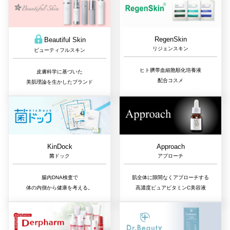
RegenSkin
Beautiful Skin
リジェンスキン
ビューティフルスキン
ヒト臍帯血細胞順化培養液
皮膚科学に基づいた
配合コスメ
美肌理論を生かしたブランド
Approach
KinDock
アプローチ
菌ドック
肌全体に隙間なくアプローチする
腸内DNA検査で
高濃度ピュアビタミンC美容液
体の内側から健康を考える。