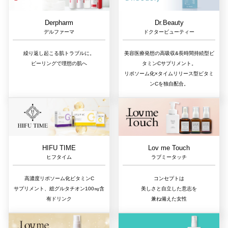
Dr.Beauty
Derpharm
ドクタービューティー
デルファーマ
美容医療発想の高吸収&長時間持続型ビ
繰り返し起こる肌トラブルに。
タミンCサプリメント。
ピーリングで理想の肌へ
リポソーム化×タイムリリース型ビタミ
ンCを独自配合。
Lov me Touch
HIFU TIME
ラブミータッチ
ヒフタイム
コンセプトは
高濃度リポソーム化ビタミンC
美しさと自立した意志を
サプリメント、総グルタチオン100㎎含
兼ね備えた女性
有ドリンク