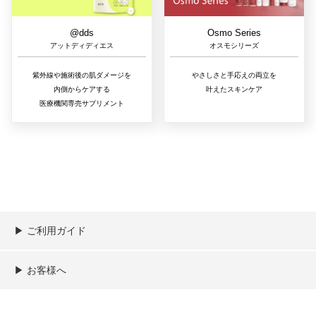
@dds
Osmo Series
アットディディエス
オスモシリーズ
紫外線や施術後の肌ダメージを
やさしさと手応えの両立を
内側からケアする
叶えたスキンケア
医療機関専売サプリメント
▶︎ ご利用ガイド
ご利用ガイド
決済／配送／送料について
取り扱い商品一覧
顧客情報の取扱について
特定商取引法の表記
▶︎ お客様へ
新規会員登録
MYページ
買い物カゴ
よくあるご質問
メールが届かないお客様へ
お問い合わせ