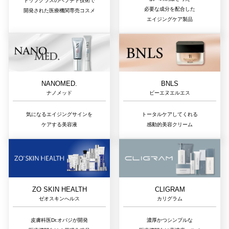
トップクラスのペプチド技術で
必要な成分を配合した
開発された医療機関専売コスメ
エイジングケア製品
NANOMED.
BNLS
ナノメッド
ビーエヌエルエス
気になるエイジングサインを
トータルケアしてくれる
ケアする美容液
感動的美容クリーム
ZO SKIN HEALTH
CLIGRAM
ゼオスキンへルス
カリグラム
皮膚科医Dr.オバジが開発
濃厚かつシンプルな