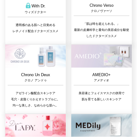
Chrono Verso
With Dr.
クロノヴァーソ
ウィズドクター
「肌は時を超えられる。」
透明感のある肌へと目覚める
最新の皮膚科学と最旬の美容成分を駆使
レチノイド配合ドクターズコスメ
したドクターズコスメ
Chrono Un Deux
AMEDIO+
クロノ アンドゥ
アメディオ
アゼライン酸配合スキンケア
美容液とフェイスマスクの併用で
毛穴・皮脂くりかえすトラブルに。
肌を育てる新しいスキンケア
均一な美しさ、なめらかな肌へ。