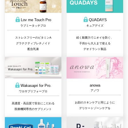
QUADAYS
Lov me Touch Pro
キュアデイズ
ラブミータッチプロ
続く殺菌力でニオイを防ぐ、
ストレスフリーのビタミンA
子供から大人まで使える
グラナクティブレチノイド
デオドラント製品
配合乳液
anowa
Wakasapri for Pro.
アノワ
ワカサプリフォープロ
お顔のスキンケアと同じように
高濃度・高品質で安全にこだわる
デリケートゾーンケアを
医療機関専売のサプリメント