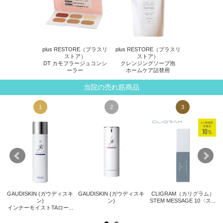
plus RESTORE（プラスリ
plus RESTORE（プラスリ
ストア）
ストア）
DT カモフラージュコンシ
クレンジングソープ泡
ーラー
ホームケア詰替用
当院の売れ筋商品
1
2
3
GAUDISKIN (ガウディスキ
GAUDISKIN (ガウディスキ
CLIGRAM（カリグラム）
ト
ン)
ン)
STEM MESSAGE 10〈ス...
サ
インナーモイストTAロー...
.