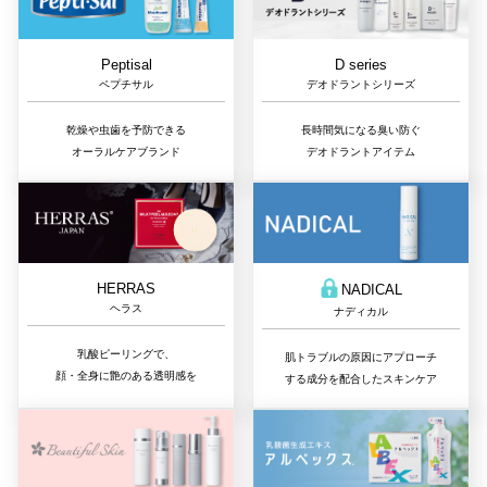
D series
Peptisal
デオドラントシリーズ
ペプチサル
長時間気になる臭い防ぐ
乾燥や虫歯を予防できる
デオドラントアイテム
オーラルケアブランド
HERRAS
NADICAL
ヘラス
ナディカル
乳酸ピーリングで、
肌トラブルの原因にアプローチ
顔・全身に艶のある透明感を
する成分を配合したスキンケア