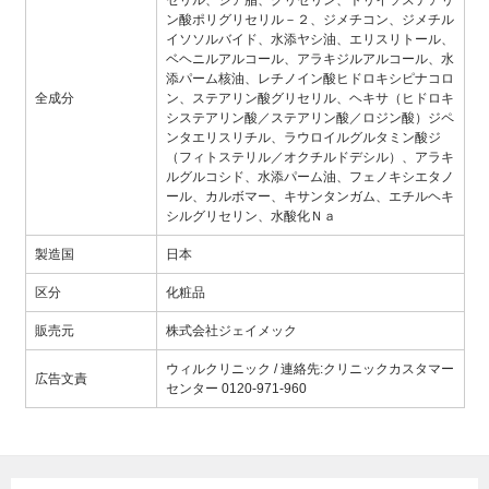
セリル、シア脂、グリセリン、トリイソステアリ
ン酸ポリグリセリル－２、ジメチコン、ジメチル
イソソルバイド、水添ヤシ油、エリスリトール、
ベヘニルアルコール、アラキジルアルコール、水
添パーム核油、レチノイン酸ヒドロキシピナコロ
全成分
ン、ステアリン酸グリセリル、ヘキサ（ヒドロキ
システアリン酸／ステアリン酸／ロジン酸）ジペ
ンタエリスリチル、ラウロイルグルタミン酸ジ
（フィトステリル／オクチルドデシル）、アラキ
ルグルコシド、水添パーム油、フェノキシエタノ
ール、カルボマー、キサンタンガム、エチルヘキ
シルグリセリン、水酸化Ｎａ
製造国
日本
区分
化粧品
販売元
株式会社ジェイメック
ウィルクリニック / 連絡先:クリニックカスタマー
広告文責
センター 0120-971-960