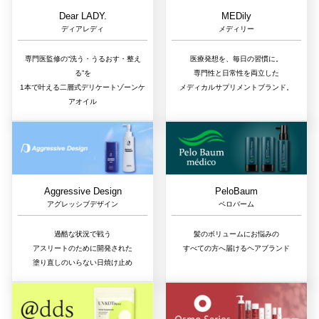
Dear LADY.
MEDily
ディアレディ
メディリー
専門医監修の“洗う・うるおす・整え
医療発想を、毎日の習慣に。
る”を
専門性と日常性を両立した
1本で叶える二層式デリケートゾーンケ
メディカルサプリメントブランド。
アオイル
Aggressive Design
PeloBaum
アグレッシブデザイン
ペロバーム
過酷な状況で戦う
髪のボリュームにお悩みの
アスリートのために開発された
すべての方へ届けるヘアブランド
塗り直しのいらない日焼け止め