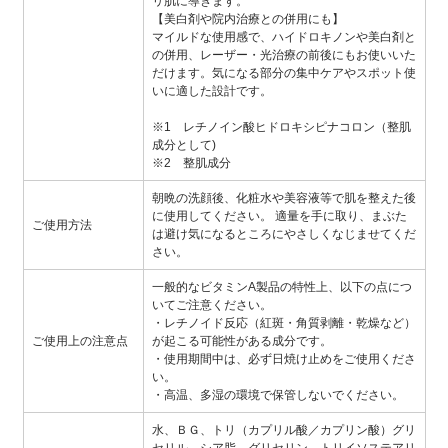
リ肌に導きます。
【美白剤や院内治療との併用にも】
マイルドな使用感で、ハイドロキノンや美白剤と
の併用、レーザー・光治療の前後にもお使いいた
だけます。気になる部分の集中ケアやスポット使
いに適した設計です。
※1 レチノイン酸ヒドロキシピナコロン（整肌
成分として)
※2 整肌成分
朝晩の洗顔後、化粧水や美容液等で肌を整えた後
に使用してください。 適量を手に取り、まぶた
ご使用方法
は避け気になるところにやさしくなじませてくだ
さい。
一般的なビタミンA製品の特性上、以下の点につ
いてご注意ください。
・レチノイド反応（紅斑・角質剥離・乾燥など）
ご使用上の注意点
が起こる可能性がある成分です。
・使用期間中は、必ず日焼け止めをご使用くださ
い。
・高温、多湿の環境で保管しないでください。
水、ＢＧ、トリ（カプリル酸／カプリン酸）グリ