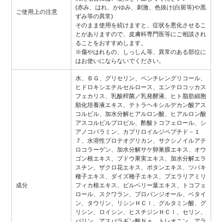
(赤み、はれ、かゆみ、刺激、色抜け(白斑等)や黒
ご使用上の注意
ずみ等の異常)
そのまま使用を続けますと、症状を悪化させるこ
とがありますので、皮膚科専門医等にご相談され
ることをおすすめします。
※傷やはれもの、しっしん等、異常のある部位に
はお使いにならないでください。
水、ＢＧ、グリセリン、ペンチレングリコール、
ヒドロキシエチルセルロース、エンテロコッカス
フェカリス、乳酸桿菌／乳発酵液、ヒト脂肪細胞
順化培養液エキス、テトラヘキシルデカン酸アス
コルビル、加水分解ヒアルロン酸、ヒアルロン酸
アスコルビルプロピル、酢酸トコフェロール、シ
アノコバラミン、カプリロイルジペプチド－１
７、水溶性プロテオグリカン、サクシノイルアテ
ロコラーゲン、加水分解サケ卵巣膜エキス、オウ
ゴン根エキス、ブドウ果実エキス、加水分解エラ
スチン、ザクロ花エキス、ボタンエキス、ツバキ
種子エキス、ダイズ種子エキス、プエラリアミリ
成分
フィカ根エキス、ビルベリー葉エキス、トコフェ
ロール、スクワラン、プロパンジオール、ベタイ
ン、タウリン、リシンＨＣｌ、グルタミン酸、グ
リシン、ロイシン、ヒスチジンＨＣｌ、セリン、
バリン、アスパラギン酸Ｎａ、トレオニン、アラ