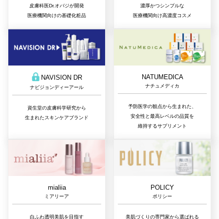
皮膚科医Dr.オバジが開発
濃厚かつシンプルな
医療機関向けの基礎化粧品
医療機関向け高濃度コスメ
NATUMEDICA
NAVISION DR
ナチュメディカ
ナビジョンディーアール
予防医学の観点から生まれた、
資生堂の皮膚科学研究から
安全性と最高レベルの品質を
生まれたスキンケアブランド
維持するサプリメント
mialiia
POLICY
ミアリーア
ポリシー
白ふわ透明美肌を目指す
美肌づくりの専門家から選ばれる