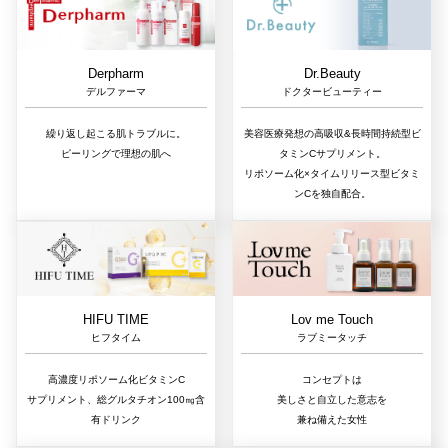
Dr.Beauty
Derpharm
ドクタービューティー
デルファーマ
美容医療発想の高吸収&長時間持続型ビ
繰り返し起こる肌トラブルに。
タミンCサプリメント。
ピーリングで理想の肌へ
リポソーム化×タイムリリース型ビタミ
ンCを独自配合。
Lov me Touch
HIFU TIME
ラブミータッチ
ヒフタイム
コンセプトは
高濃度リポソーム化ビタミンC
美しさと自立した意志を
サプリメント、総グルタチオン100㎎含
兼ね備えた女性
有ドリンク