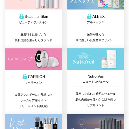
Beautiful Skin
ALBEX
ビューティフルスキン
アルベックス
皮膚科学に基づいた
医師が選んだ
美肌理論を生かしたブランド
体に優しい乳酸菌サプリメント
Nutro Veil
CARRION
ニュートロヴェール
キャリーオン
日差しを忘れる透明のヴェール
金属アレルギーにも配慮した
肌の内側から健やかな肌を保つ
ホームケア用イオン
サプリメント
トリートメント美顔器