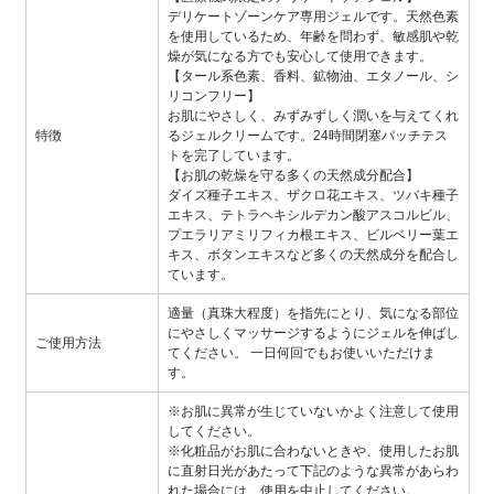
デリケートゾーンケア専用ジェルです。天然色素
を使用しているため、年齢を問わず、敏感肌や乾
燥が気になる方でも安心して使用できます。
【タール系色素、香料、鉱物油、エタノール、シ
リコンフリー】
お肌にやさしく、みずみずしく潤いを与えてくれ
特徴
るジェルクリームです。24時間閉塞パッチテス
トを完了しています。
【お肌の乾燥を守る多くの天然成分配合】
ダイズ種子エキス、ザクロ花エキス、ツバキ種子
エキス、テトラヘキシルデカン酸アスコルビル、
プエラリアミリフィカ根エキス、ビルベリー葉エ
キス、ボタンエキスなど多くの天然成分を配合し
ています。
適量（真珠大程度）を指先にとり、気になる部位
にやさしくマッサージするようにジェルを伸ばし
ご使用方法
てください。 一日何回でもお使いいただけま
す。
※お肌に異常が生じていないかよく注意して使用
してください。
※化粧品がお肌に合わないときや、使用したお肌
に直射日光があたって下記のような異常があらわ
れた場合には、使用を中止してください。