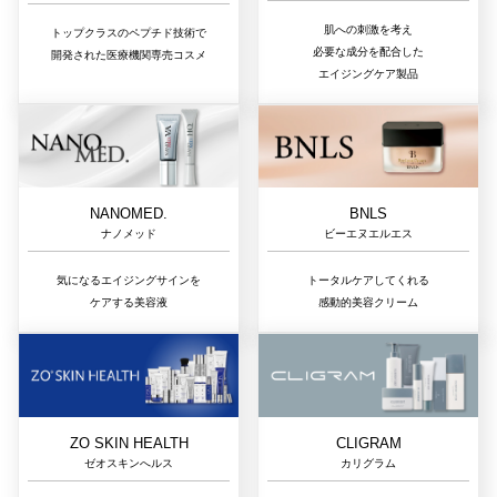
肌への刺激を考え
トップクラスのペプチド技術で
必要な成分を配合した
開発された医療機関専売コスメ
エイジングケア製品
NANOMED.
BNLS
ナノメッド
ビーエヌエルエス
気になるエイジングサインを
トータルケアしてくれる
ケアする美容液
感動的美容クリーム
ZO SKIN HEALTH
CLIGRAM
ゼオスキンへルス
カリグラム