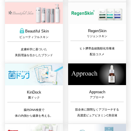
RegenSkin
Beautiful Skin
リジェンスキン
ビューティフルスキン
ヒト臍帯血細胞順化培養液
皮膚科学に基づいた
配合コスメ
美肌理論を生かしたブランド
Approach
KinDock
アプローチ
菌ドック
肌全体に隙間なくアプローチする
腸内DNA検査で
高濃度ピュアビタミンC美容液
体の内側から健康を考える。