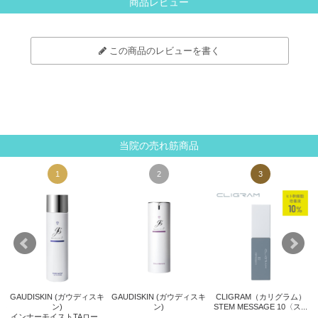
商品レビュー
この商品のレビューを書く
当院の売れ筋商品
1
2
3
GAUDISKIN (ガウディスキ
GAUDISKIN (ガウディスキ
CLIGRAM（カリグラム）
ト
ン)
ン)
STEM MESSAGE 10〈ス...
サ
インナーモイストTAロー...
.