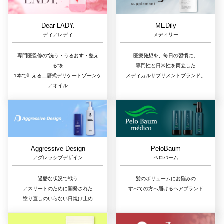
Dear LADY.
MEDily
ディアレディ
メディリー
専門医監修の“洗う・うるおす・整え
医療発想を、毎日の習慣に。
る”を
専門性と日常性を両立した
1本で叶える二層式デリケートゾーンケ
メディカルサプリメントブランド。
アオイル
Aggressive Design
PeloBaum
アグレッシブデザイン
ペロバーム
過酷な状況で戦う
髪のボリュームにお悩みの
アスリートのために開発された
すべての方へ届けるヘアブランド
塗り直しのいらない日焼け止め