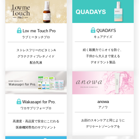
QUADAYS
Lov me Touch Pro
キュアデイズ
ラブミータッチプロ
続く殺菌力でニオイを防ぐ、
ストレスフリーのビタミンA
子供から大人まで使える
グラナクティブレチノイド
デオドラント製品
配合乳液
anowa
Wakasapri for Pro.
アノワ
ワカサプリフォープロ
お顔のスキンケアと同じように
高濃度・高品質で安全にこだわる
デリケートゾーンケアを
医療機関専売のサプリメント