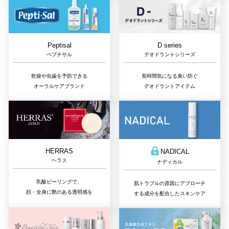
D series
Peptisal
デオドラントシリーズ
ペプチサル
長時間気になる臭い防ぐ
乾燥や虫歯を予防できる
デオドラントアイテム
オーラルケアブランド
HERRAS
NADICAL
ヘラス
ナディカル
乳酸ピーリングで、
肌トラブルの原因にアプローチ
顔・全身に艶のある透明感を
する成分を配合したスキンケア