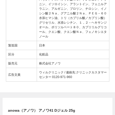
ニン、イソロイシン、アラントイン、フェニルア
ラニン、アルギニン、プロリン、チロシン、イノ
シン酸２Ｎａ、グアニル酸２Ｎａ、ＰＥＧ－６０
水添ヒマシ油、トリ（カプリル酸／カプリン酸）
グリセリル、水添レシチン、１，２－ヘキサンジ
オール、ポリソルベート８０、カプリリルグリコ
ール、クエン酸、クエン酸Ｎａ、フェノキシエタ
ノール
製造国
日本
区分
化粧品
販売元
株式会社アノワ
ウィルクリニック / 連絡先:クリニックカスタマー
広告文責
センター 0120-971-960
anowa（アノワ） アノワ41 Dジェル 25g