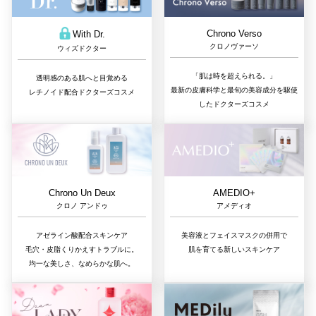
Chrono Verso
With Dr.
クロノヴァーソ
ウィズドクター
「肌は時を超えられる。」
透明感のある肌へと目覚める
最新の皮膚科学と最旬の美容成分を駆使
レチノイド配合ドクターズコスメ
したドクターズコスメ
Chrono Un Deux
AMEDIO+
クロノ アンドゥ
アメディオ
アゼライン酸配合スキンケア
美容液とフェイスマスクの併用で
毛穴・皮脂くりかえすトラブルに。
肌を育てる新しいスキンケア
均一な美しさ、なめらかな肌へ。