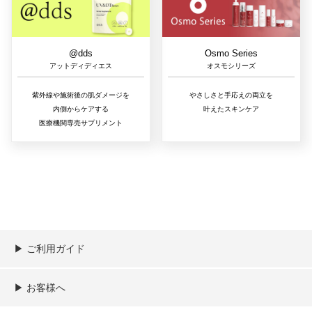
@dds
Osmo Series
アットディディエス
オスモシリーズ
紫外線や施術後の肌ダメージを
やさしさと手応えの両立を
内側からケアする
叶えたスキンケア
医療機関専売サプリメント
▶︎ ご利用ガイド
ご利用ガイド
決済／配送／送料について
取り扱い商品一覧
顧客情報の取扱について
特定商取引法の表記
▶︎ お客様へ