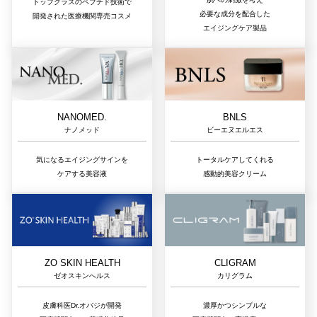
トップクラスのペプチド技術で
必要な成分を配合した
開発された医療機関専売コスメ
エイジングケア製品
NANOMED.
BNLS
ナノメッド
ビーエヌエルエス
気になるエイジングサインを
トータルケアしてくれる
ケアする美容液
感動的美容クリーム
ZO SKIN HEALTH
CLIGRAM
ゼオスキンへルス
カリグラム
皮膚科医Dr.オバジが開発
濃厚かつシンプルな