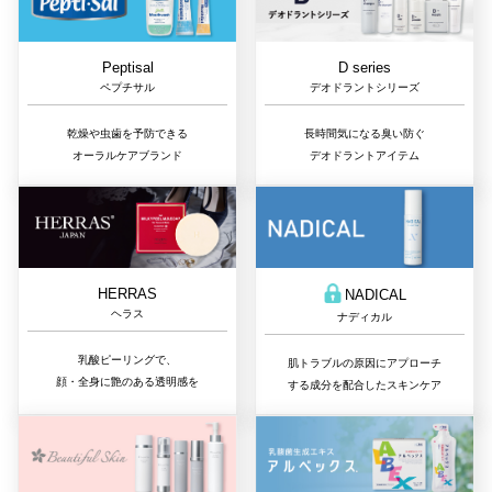
D series
Peptisal
デオドラントシリーズ
ペプチサル
長時間気になる臭い防ぐ
乾燥や虫歯を予防できる
デオドラントアイテム
オーラルケアブランド
HERRAS
NADICAL
ヘラス
ナディカル
乳酸ピーリングで、
肌トラブルの原因にアプローチ
顔・全身に艶のある透明感を
する成分を配合したスキンケア