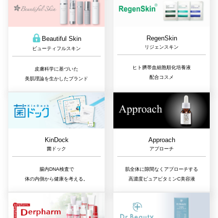
RegenSkin
Beautiful Skin
リジェンスキン
ビューティフルスキン
ヒト臍帯血細胞順化培養液
皮膚科学に基づいた
配合コスメ
美肌理論を生かしたブランド
Approach
KinDock
アプローチ
菌ドック
肌全体に隙間なくアプローチする
腸内DNA検査で
高濃度ピュアビタミンC美容液
体の内側から健康を考える。