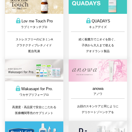
QUADAYS
Lov me Touch Pro
キュアデイズ
ラブミータッチプロ
続く殺菌力でニオイを防ぐ、
ストレスフリーのビタミンA
子供から大人まで使える
グラナクティブレチノイド
デオドラント製品
配合乳液
anowa
Wakasapri for Pro.
アノワ
ワカサプリフォープロ
お顔のスキンケアと同じように
高濃度・高品質で安全にこだわる
デリケートゾーンケアを
医療機関専売のサプリメント