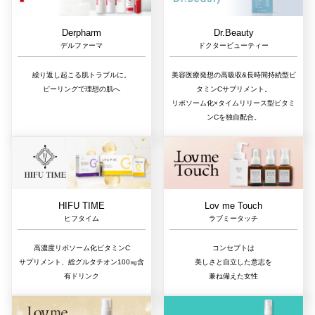
Dr.Beauty
Derpharm
ドクタービューティー
デルファーマ
美容医療発想の高吸収&長時間持続型ビ
繰り返し起こる肌トラブルに。
タミンCサプリメント。
ピーリングで理想の肌へ
リポソーム化×タイムリリース型ビタミ
ンCを独自配合。
Lov me Touch
HIFU TIME
ラブミータッチ
ヒフタイム
コンセプトは
高濃度リポソーム化ビタミンC
美しさと自立した意志を
サプリメント、総グルタチオン100㎎含
兼ね備えた女性
有ドリンク