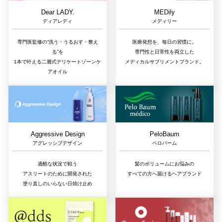
Dear LADY.
MEDily
ディアレディ
メディリー
専門医監修の“洗う・うるおす・整え
医療発想を、毎日の習慣に。
る”を
専門性と日常性を両立した
1本で叶える二層式デリケートゾーンケ
メディカルサプリメントブランド。
アオイル
Aggressive Design
PeloBaum
アグレッシブデザイン
ペロバーム
過酷な状況で戦う
髪のボリュームにお悩みの
アスリートのために開発された
すべての方へ届けるヘアブランド
塗り直しのいらない日焼け止め