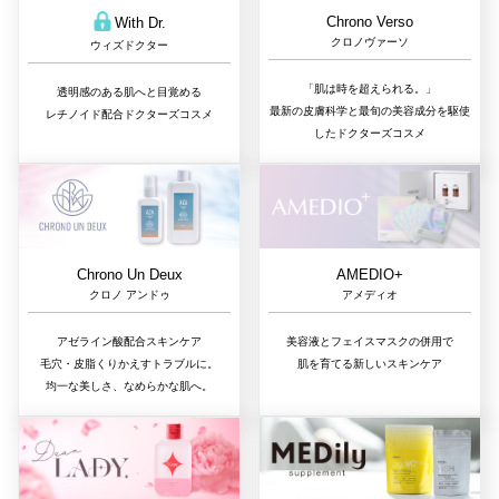
Chrono Verso
With Dr.
クロノヴァーソ
ウィズドクター
「肌は時を超えられる。」
透明感のある肌へと目覚める
最新の皮膚科学と最旬の美容成分を駆使
レチノイド配合ドクターズコスメ
したドクターズコスメ
Chrono Un Deux
AMEDIO+
クロノ アンドゥ
アメディオ
アゼライン酸配合スキンケア
美容液とフェイスマスクの併用で
毛穴・皮脂くりかえすトラブルに。
肌を育てる新しいスキンケア
均一な美しさ、なめらかな肌へ。