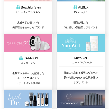
Beautiful Skin
ALBEX
ビューティフルスキン
アルベックス
皮膚科学に基づいた
医師が選んだ
美肌理論を生かしたブランド
体に優しい乳酸菌サプリメント
Nutro Veil
CARRION
ニュートロヴェール
キャリーオン
日差しを忘れる透明のヴェール
金属アレルギーにも配慮した
肌の内側から健やかな肌を保つ
ホームケア用イオン
サプリメント
トリートメント美顔器