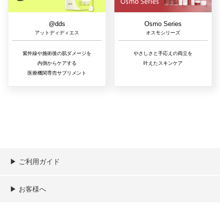
@dds
Osmo Series
アットディディエス
オスモシリーズ
紫外線や施術後の肌ダメージを
やさしさと手応えの両立を
内側からケアする
叶えたスキンケア
医療機関専売サプリメント
▶︎ ご利用ガイド
ご利用ガイド
決済／配送／送料について
取り扱い商品一覧
顧客情報の取扱について
特定商取引法の表記
▶︎ お客様へ
新規会員登録
MYページ
買い物カゴ
よくあるご質問
メールが届かないお客様へ
お問い合わせ