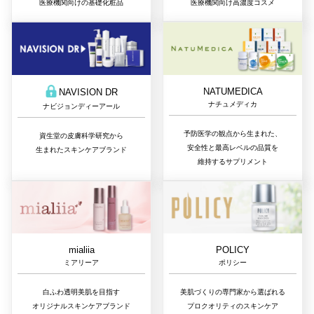
医療機関向けの基礎化粧品
医療機関向け高濃度コスメ
NATUMEDICA
NAVISION DR
ナチュメディカ
ナビジョンディーアール
予防医学の観点から生まれた、
資生堂の皮膚科学研究から
安全性と最高レベルの品質を
生まれたスキンケアブランド
維持するサプリメント
mialiia
POLICY
ミアリーア
ポリシー
白ふわ透明美肌を目指す
美肌づくりの専門家から選ばれる
オリジナルスキンケアブランド
プロクオリティのスキンケア