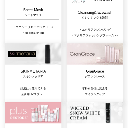
Sheet Mask
Cleansing&facewash
シートマスク
クレンジング＆洗顔
・エニシー グローパックＣＬ＋
・エクリアクレンジング
・RegenSkin etc
・エクリアウォッシングフォーム etc
GranGrace
SKINMETARIA
グラングレース
スキンメタリア
年齢を自信に変える
頭皮にも使用できる
エイジングケア
全身用UVスプレー