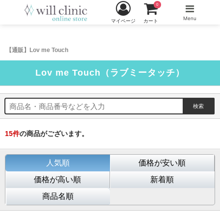
0
Menu
マイページ
カート
【通販】Lov me Touch
Lov me Touch（ラブミータッチ）
15
件
の商品がございます。
人気順
価格が安い順
価格が高い順
新着順
商品名順