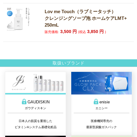
Lov me Touch（ラブミータッチ）
クレンジングソープ泡 ホームケアLMT+
250mL
3,500
円
3,850
円
販売価格:
(税込
)
取扱いブランド
GAUDISKIN
enisie
ガウディスキン
エニシー
日本人の肌質を重視した
医療機関専売の
ビタミンAシステム基礎化粧品
最新型炭酸ガスパック