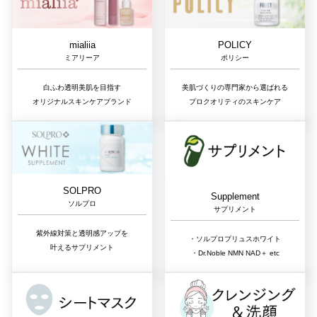
mialiia
POLICY
ミアリーア
ポリシー
白ふわ透明美肌を目指す
美肌づくりの専門家から選ばれる
オリジナルスキンケアブランド
プロクオリティのスキンケア
SOLPRO
Supplement
ソルプロ
サプリメント
紫外線対策と透明感アップを
・ソルプロプリュスホワイト
叶えるサプリメント
・Dr.Noble NMN NAD＋ etc