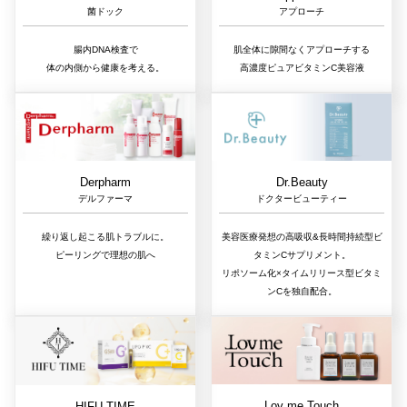
アプローチ
菌ドック
肌全体に隙間なくアプローチする
腸内DNA検査で
高濃度ピュアビタミンC美容液
体の内側から健康を考える。
Dr.Beauty
Derpharm
ドクタービューティー
デルファーマ
美容医療発想の高吸収&長時間持続型ビ
繰り返し起こる肌トラブルに。
タミンCサプリメント。
ピーリングで理想の肌へ
リポソーム化×タイムリリース型ビタミ
ンCを独自配合。
Lov me Touch
HIFU TIME