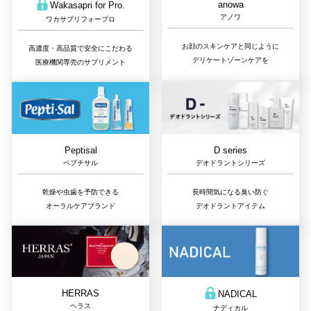
anowa
Wakasapri for Pro.
アノワ
ワカサプリフォープロ
お顔のスキンケアと同じように
高濃度・高品質で安全にこだわる
デリケートゾーンケアを
医療機関専売のサプリメント
D series
Peptisal
デオドラントシリーズ
ペプチサル
長時間気になる臭い防ぐ
乾燥や虫歯を予防できる
デオドラントアイテム
オーラルケアブランド
HERRAS
NADICAL
ヘラス
ナディカル