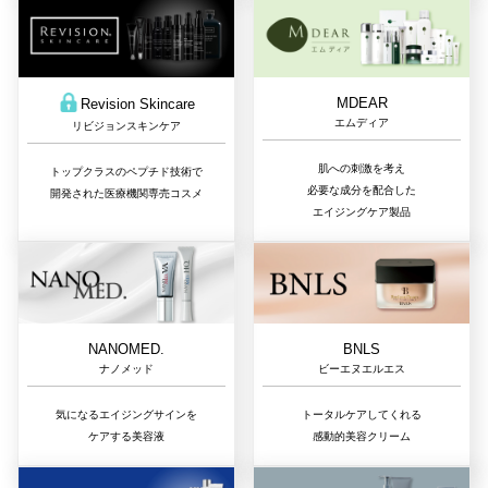
MDEAR
Revision Skincare
エムディア
リビジョンスキンケア
肌への刺激を考え
トップクラスのペプチド技術で
必要な成分を配合した
開発された医療機関専売コスメ
エイジングケア製品
NANOMED.
BNLS
ナノメッド
ビーエヌエルエス
気になるエイジングサインを
トータルケアしてくれる
ケアする美容液
感動的美容クリーム