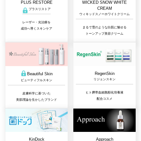
PLUS RESTORE
WICKED SNOW WHITE
CREAM
プラスリストア
ウィキッドスノーホワイトクリーム
レーザー・光治療を
まるで雪のような白肌に魅せる
成功へ導くスキンケア
トーンアップ美容クリーム
RegenSkin
Beautiful Skin
リジェンスキン
ビューティフルスキン
ヒト臍帯血細胞順化培養液
皮膚科学に基づいた
配合コスメ
美肌理論を生かしたブランド
Approach
KinDock