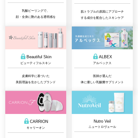
乳酸ピーリングで、
肌トラブルの原因にアプローチ
顔・全身に艶のある透明感を
する成分を配合したスキンケア
Beautiful Skin
ALBEX
ビューティフルスキン
アルベックス
皮膚科学に基づいた
医師が選んだ
美肌理論を生かしたブランド
体に優しい乳酸菌サプリメント
Nutro Veil
CARRION
ニュートロヴェール
キャリーオン