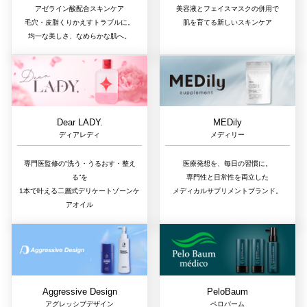
アゼライン酸配合スキンケア
美容液とフェイスマスクの併用で
毛穴・皮脂くりかえすトラブルに。
肌を育てる新しいスキンケア
均一な美しさ、なめらかな肌へ。
Dear LADY.
MEDily
ディアレディ
メディリー
専門医監修の“洗う・うるおす・整え
医療発想を、毎日の習慣に。
る”を
専門性と日常性を両立した
1本で叶える二層式デリケートゾーンケ
メディカルサプリメントブランド。
アオイル
Aggressive Design
PeloBaum
アグレッシブデザイン
ペロバーム