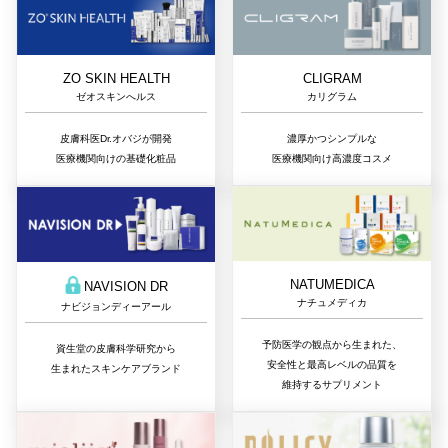
ZO SKIN HEALTH
CLIGRAM
ゼオスキンへルス
カリグラム
皮膚科医Dr.オバジが開発
濃厚かつシンプルな
医療機関向けの基礎化粧品
医療機関向け高濃度コスメ
NATUMEDICA
NAVISION DR
ナチュメディカ
ナビジョンディーアール
予防医学の観点から生まれた、
資生堂の皮膚科学研究から
安全性と最高レベルの品質を
生まれたスキンケアブランド
維持するサプリメント