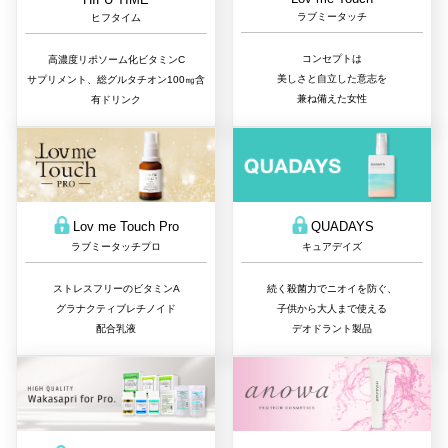
ラブミータッチ
ヒフタイム
コンセプトは
高濃度リポソーム化ビタミンC
美しさと自立した意志を
サプリメント、総グルタチオン100㎎含
兼ね備えた女性
有ドリンク
QUADAYS
Lov me Touch Pro
キュアデイズ
ラブミータッチプロ
続く殺菌力でニオイを防ぐ、
ストレスフリーのビタミンA
子供から大人まで使える
グラナクティブレチノイド
デオドラント製品
配合乳液