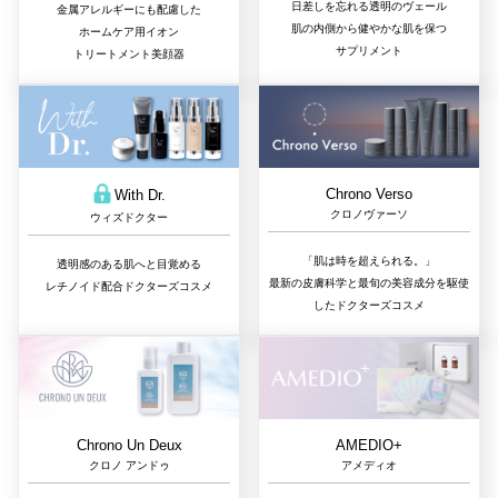
日差しを忘れる透明のヴェール
金属アレルギーにも配慮した
肌の内側から健やかな肌を保つ
ホームケア用イオン
サプリメント
トリートメント美顔器
Chrono Verso
With Dr.
クロノヴァーソ
ウィズドクター
「肌は時を超えられる。」
透明感のある肌へと目覚める
最新の皮膚科学と最旬の美容成分を駆使
レチノイド配合ドクターズコスメ
したドクターズコスメ
Chrono Un Deux
AMEDIO+
クロノ アンドゥ
アメディオ