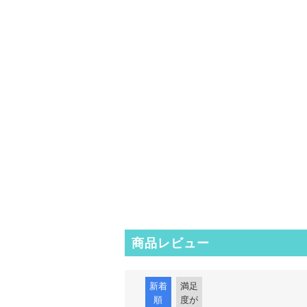
商品レビュー
新着
満足
順
度が