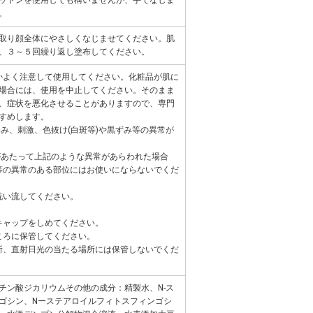
。
取り顔全体にやさしくなじませてください。肌
、３～５回繰り返し塗布してください。
いかよく注意して使用してください。化粧品が肌に
場合には、使用を中止してください。そのまま
、症状を悪化させることがありますので、専門
すめします。
ゆみ、刺激、色抜け(白斑等)や黒ずみ等の異常が
光があたって上記のような異常があらわれた場合
ん等の異常のある部位にはお使いにならないでくだ
洗い流してください。
とキャップをしめてください。
ところに保管してください。
場所、直射日光の当たる場所には保管しないでくだ
チン酸ジカリウムその他の成分：精製水、N-ス
ゴシン、Nーステアロイルフィトスフィンゴシ