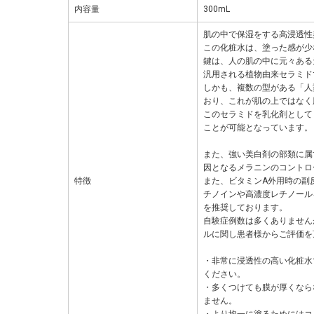
内容量
300mL
肌の中で保湿をする高浸透性
この化粧水は、塗った感が少
鍵は、人の肌の中に元々ある
汎用される植物由来セラミド
しかも、複数の型がある「人
おり、これが肌の上ではなく
このセラミドを乳化剤として
ことが可能となっています。
また、強い美白剤の部類に属
因となるメラニンのコントロ
特徴
また、ビタミンA外用時の副
チノインや高濃度レチノール
を推奨しております。
自験症例数は多くありません
ルに関し患者様からご評価を
・非常に浸透性の高い化粧水
ください。
・多くつけても膜が厚くなら
ません。
・より均一に塗るためにはコ