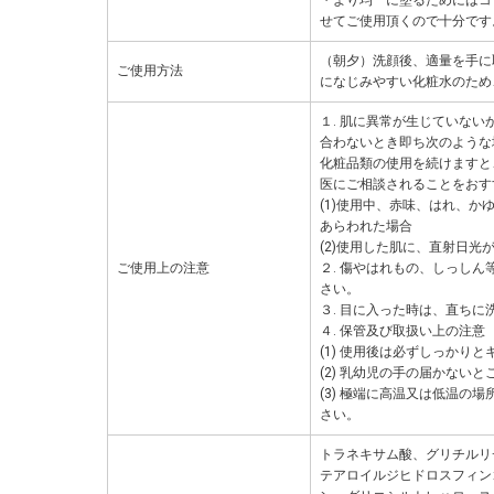
せてご使用頂くので十分です
（朝夕）洗顔後、適量を手に
ご使用方法
になじみやすい化粧水のため
１. 肌に異常が生じていな
合わないとき即ち次のような
化粧品類の使用を続けますと
医にご相談されることをおす
(1)使用中、赤味、はれ、か
あらわれた場合
(2)使用した肌に、直射日
ご使用上の注意
２. 傷やはれもの、しっし
さい。
３. 目に入った時は、直ちに
４. 保管及び取扱い上の注意
(1) 使用後は必ずしっかり
(2) 乳幼児の手の届かない
(3) 極端に高温又は低温の
さい。
トラネキサム酸、グリチルリ
テアロイルジヒドロスフィン