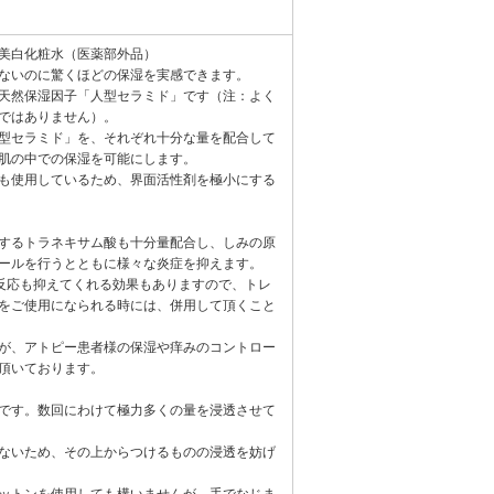
美白化粧水（医薬部外品）
ないのに驚くほどの保湿を実感できます。
天然保湿因子「人型セラミド」です（注：よく
ではありません）。
型セラミド」を、それぞれ十分な量を配合して
肌の中での保湿を可能にします。
も使用しているため、界面活性剤を極小にする
するトラネキサム酸も十分量配合し、しみの原
ールを行うとともに様々な炎症を抑えます。
反応も抑えてくれる効果もありますので、トレ
をご使用になられる時には、併用して頂くこと
が、アトピー患者様の保湿や痒みのコントロー
頂いております。
です。数回にわけて極力多くの量を浸透させて
ないため、その上からつけるものの浸透を妨げ
ットンを使用しても構いませんが、手でなじま