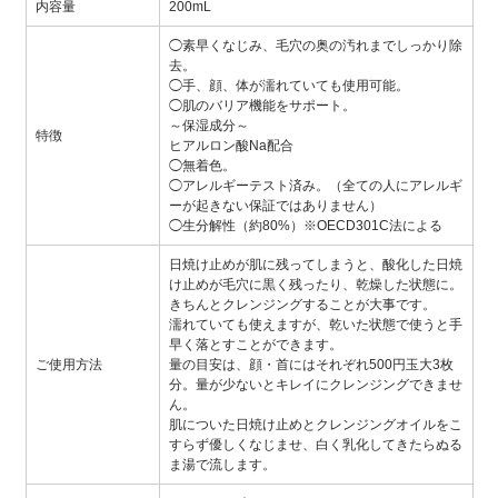
内容量
200mL
◯素早くなじみ、毛穴の奥の汚れまでしっかり除
去。
◯手、顔、体が濡れていても使用可能。
◯肌のバリア機能をサポート。
～保湿成分～
特徴
ヒアルロン酸Na配合
◯無着色。
◯アレルギーテスト済み。（全ての人にアレルギ
ーが起きない保証ではありません）
◯生分解性（約80%）※OECD301C法による
日焼け止めが肌に残ってしまうと、酸化した日焼
け止めが毛穴に黒く残ったり、乾燥した状態に。
きちんとクレンジングすることが大事です。
濡れていても使えますが、乾いた状態で使うと手
早く落とすことができます。
ご使用方法
量の目安は、顔・首にはそれぞれ500円玉大3枚
分。量が少ないとキレイにクレンジングできませ
ん。
肌についた日焼け止めとクレンジングオイルをこ
すらず優しくなじませ、白く乳化してきたらぬる
ま湯で流します。