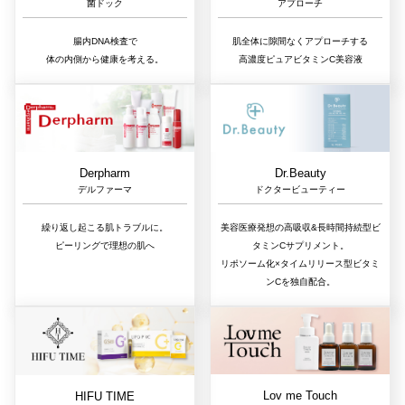
アプローチ
菌ドック
肌全体に隙間なくアプローチする
腸内DNA検査で
高濃度ピュアビタミンC美容液
体の内側から健康を考える。
Dr.Beauty
Derpharm
ドクタービューティー
デルファーマ
美容医療発想の高吸収&長時間持続型ビ
繰り返し起こる肌トラブルに。
タミンCサプリメント。
ピーリングで理想の肌へ
リポソーム化×タイムリリース型ビタミ
ンCを独自配合。
Lov me Touch
HIFU TIME