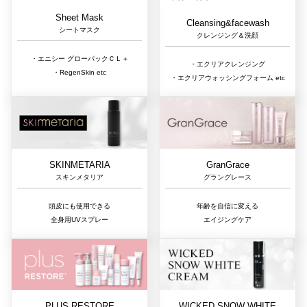
Sheet Mask
Cleansing&facewash
シートマスク
クレンジング＆洗顔
・エニシー グローパックＣＬ＋
・エクリアクレンジング
・RegenSkin etc
・エクリアウォッシングフォーム etc
GranGrace
SKINMETARIA
グラングレース
スキンメタリア
年齢を自信に変える
頭皮にも使用できる
エイジングケア
全身用UVスプレー
PLUS RESTORE
WICKED SNOW WHITE