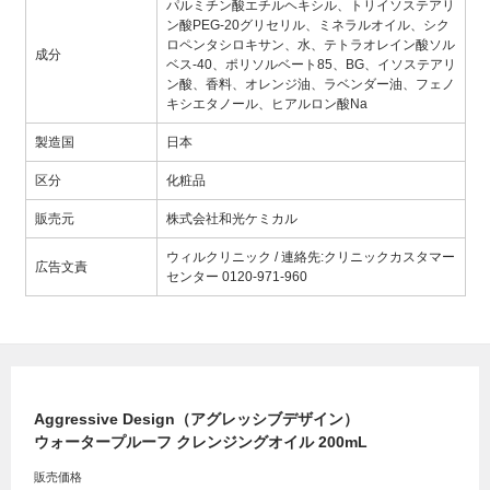
パルミチン酸エチルヘキシル、トリイソステアリ
ン酸PEG-20グリセリル、ミネラルオイル、シク
ロペンタシロキサン、水、テトラオレイン酸ソル
成分
ベス-40、ポリソルベート85、BG、イソステアリ
ン酸、香料、オレンジ油、ラベンダー油、フェノ
キシエタノール、ヒアルロン酸Na
製造国
日本
区分
化粧品
販売元
株式会社和光ケミカル
ウィルクリニック / 連絡先:クリニックカスタマー
広告文責
センター 0120-971-960
Aggressive Design（アグレッシブデザイン）
ウォータープルーフ クレンジングオイル 200mL
販売価格