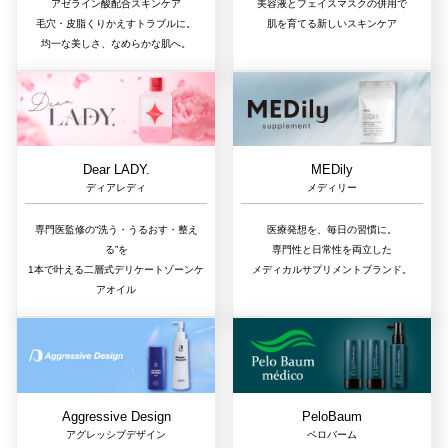
アゼライン酸配合スキンケア
美容液とフェイスマスクの併用で
毛穴・皮脂くりかえすトラブルに。
肌を育てる新しいスキンケア
均一な美しさ、なめらかな肌へ。
Dear LADY.
MEDily
ディアレディ
メディリー
専門医監修の“洗う・うるおす・整え
医療発想を、毎日の習慣に。
る”を
専門性と日常性を両立した
1本で叶える二層式デリケートゾーンケ
メディカルサプリメントブランド。
アオイル
Aggressive Design
PeloBaum
アグレッシブデザイン
ペロバーム