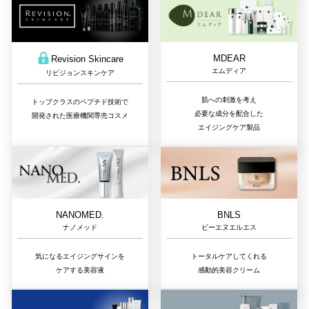
MDEAR
Revision Skincare
エムディア
リビジョンスキンケア
肌への刺激を考え
トップクラスのペプチド技術で
必要な成分を配合した
開発された医療機関専売コスメ
エイジングケア製品
NANOMED.
BNLS
ナノメッド
ビーエヌエルエス
気になるエイジングサインを
トータルケアしてくれる
ケアする美容液
感動的美容クリーム