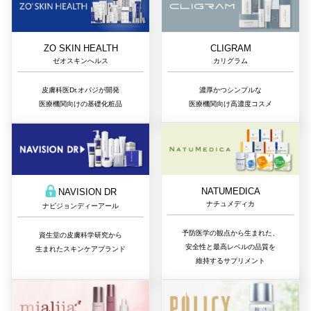
ZO SKIN HEALTH
CLIGRAM
ゼオスキンへルス
カリグラム
皮膚科医Dr.オバジが開発
濃厚かつシンプルな
医療機関向けの基礎化粧品
医療機関向け高濃度コスメ
NATUMEDICA
NAVISION DR
ナチュメディカ
ナビジョンディーアール
予防医学の観点から生まれた、
資生堂の皮膚科学研究から
安全性と最高レベルの品質を
生まれたスキンケアブランド
維持するサプリメント