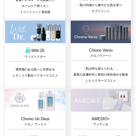
肌の内側から健やかな肌を保つ
ホームケア用イオン
サプリメント
トリートメント美顔器
Chrono Verso
With Dr.
クロノヴァーソ
ウィズドクター
「肌は時を超えられる。」
透明感のある肌へと目覚める
最新の皮膚科学と最旬の美容成分を駆使
レチノイド配合ドクターズコスメ
したドクターズコスメ
Chrono Un Deux
AMEDIO+
クロノ アンドゥ
アメディオ