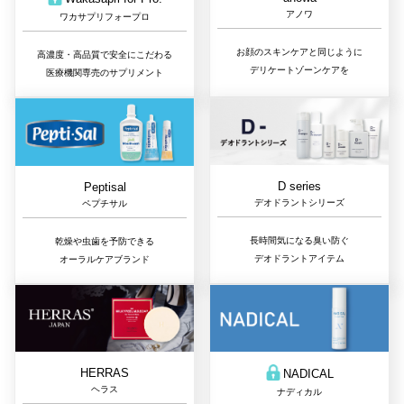
アノワ
ワカサプリフォープロ
お顔のスキンケアと同じように
高濃度・高品質で安全にこだわる
デリケートゾーンケアを
医療機関専売のサプリメント
D series
Peptisal
デオドラントシリーズ
ペプチサル
長時間気になる臭い防ぐ
乾燥や虫歯を予防できる
デオドラントアイテム
オーラルケアブランド
HERRAS
NADICAL
ヘラス
ナディカル