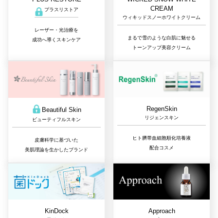
CREAM
プラスリストア
ウィキッドスノーホワイトクリーム
レーザー・光治療を
まるで雪のような白肌に魅せる
成功へ導くスキンケア
トーンアップ美容クリーム
RegenSkin
Beautiful Skin
リジェンスキン
ビューティフルスキン
ヒト臍帯血細胞順化培養液
皮膚科学に基づいた
配合コスメ
美肌理論を生かしたブランド
Approach
KinDock