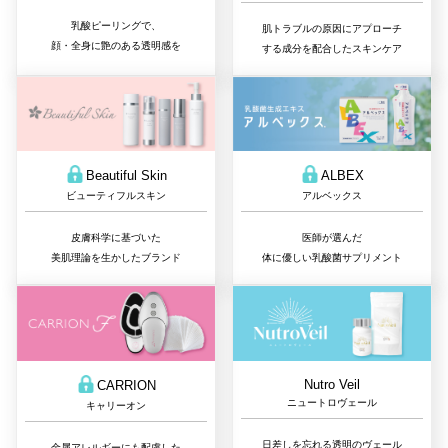
乳酸ピーリングで、
肌トラブルの原因にアプローチ
顔・全身に艶のある透明感を
する成分を配合したスキンケア
Beautiful Skin
ALBEX
ビューティフルスキン
アルベックス
皮膚科学に基づいた
医師が選んだ
美肌理論を生かしたブランド
体に優しい乳酸菌サプリメント
Nutro Veil
CARRION
ニュートロヴェール
キャリーオン
日差しを忘れる透明のヴェール
金属アレルギーにも配慮した