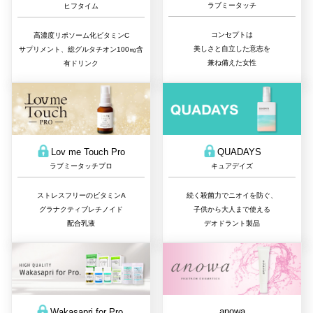
ラブミータッチ
ヒフタイム
コンセプトは
高濃度リポソーム化ビタミンC
美しさと自立した意志を
サプリメント、総グルタチオン100㎎含
兼ね備えた女性
有ドリンク
QUADAYS
Lov me Touch Pro
キュアデイズ
ラブミータッチプロ
続く殺菌力でニオイを防ぐ、
ストレスフリーのビタミンA
子供から大人まで使える
グラナクティブレチノイド
デオドラント製品
配合乳液
anowa
Wakasapri for Pro.