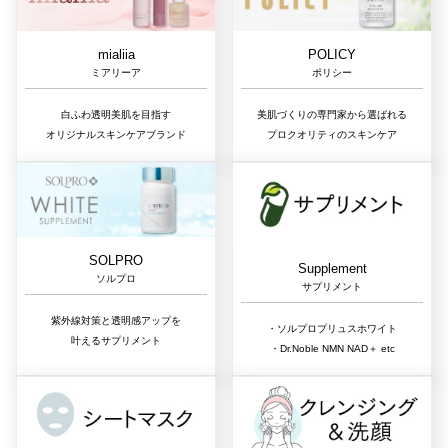
mialiia
POLICY
ミアリーア
ポリシー
白ふわ透明美肌を目指す
美肌づくりの専門家から選ばれる
オリジナルスキンケアブランド
プロクオリティのスキンケア
SOLPRO
Supplement
ソルプロ
サプリメント
紫外線対策と透明感アップを
・ソルプロプリュスホワイト
叶えるサプリメント
・Dr.Noble NMN NAD＋ etc