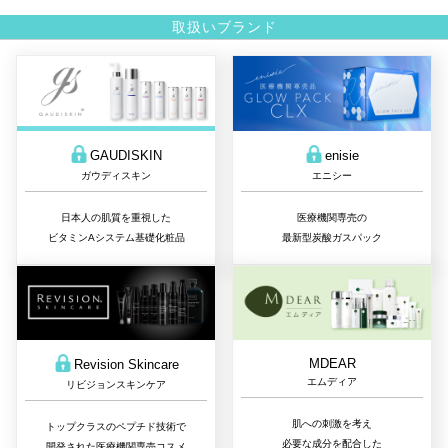
取扱いブランド
GAUDISKIN
enisie
ガウディスキン
エニシー
日本人の肌質を重視した
医療機関専売の
ビタミンAシステム基礎化粧品
最新型炭酸ガスパック
MDEAR
Revision Skincare
エムディア
リビジョンスキンケア
肌への刺激を考え
トップクラスのペプチド技術で
必要な成分を配合した
開発された医療機関専売コスメ