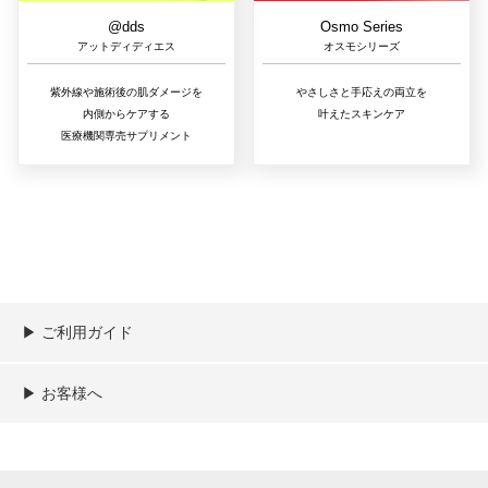
@dds
Osmo Series
アットディディエス
オスモシリーズ
紫外線や施術後の肌ダメージを
やさしさと手応えの両立を
内側からケアする
叶えたスキンケア
医療機関専売サプリメント
▶︎ ご利用ガイド
ご利用ガイド
決済／配送／送料について
取り扱い商品一覧
顧客情報の取扱について
特定商取引法の表記
▶︎ お客様へ
新規会員登録
MYページ
買い物カゴ
よくあるご質問
メールが届かないお客様へ
お問い合わせ