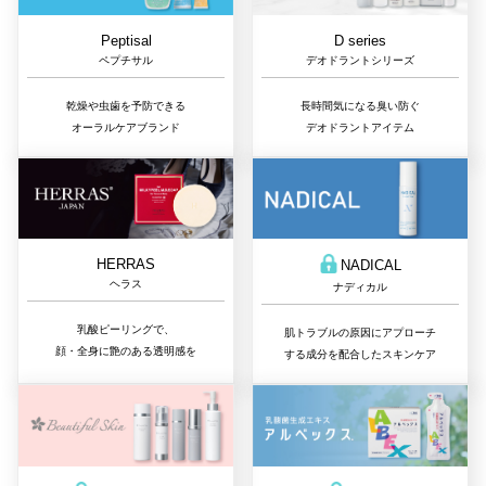
D series
Peptisal
デオドラントシリーズ
ペプチサル
長時間気になる臭い防ぐ
乾燥や虫歯を予防できる
デオドラントアイテム
オーラルケアブランド
HERRAS
NADICAL
ヘラス
ナディカル
乳酸ピーリングで、
肌トラブルの原因にアプローチ
顔・全身に艶のある透明感を
する成分を配合したスキンケア