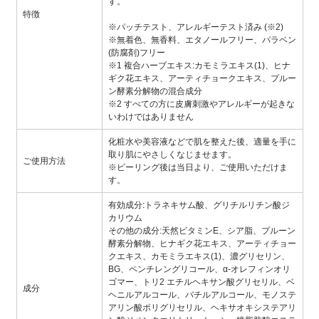
す。
特徴
※パッチテスト、アレルギーテスト済み (※2)
※無着色、無香料、エタノールフリー、パラベン
(防腐剤)フリー
※1 複合ハーブエキス:カモミラエキス(1)、ヒナ
ギク花エキス、アーティチョークエキス、プルー
ン酵素分解物の混合成分
※2 すべての方に皮膚刺激やアレルギーが起きな
いわけではありません
化粧水や美容液などで肌を整えた後、適量を手に
取り肌にやさしくなじませます。
ご使用方法
※ピーリング後は当日より、ご使用いただけま
す。
有効成分:トラネキサム酸、グリチルリチン酸ジ
カリウム
その他の成分:天然ビタミンE、シア脂、プルーン
酵素分解物、ヒナギク花エキス、アーティチョー
クエキス、カモミラエキス(1)、濃グリセリン、
BG、ペンチレングリコール、α-オレフィンオリ
ゴマー、トリ2 エチルヘキサン酸グリセリル、ベ
成分
ヘニルアルコール、バチルアルコール、モノステ
アリン酸ポリグリセリル、ヘキサオキシステアリ