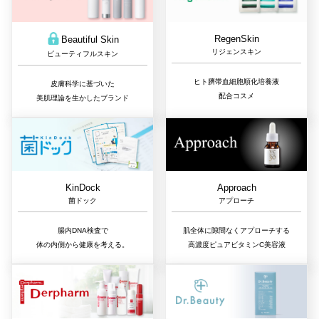
RegenSkin
Beautiful Skin
リジェンスキン
ビューティフルスキン
ヒト臍帯血細胞順化培養液
皮膚科学に基づいた
配合コスメ
美肌理論を生かしたブランド
Approach
KinDock
アプローチ
菌ドック
肌全体に隙間なくアプローチする
腸内DNA検査で
高濃度ピュアビタミンC美容液
体の内側から健康を考える。