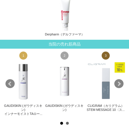
Derpharm（デルファーマ）
当院の売れ筋商品
1
2
3
GAUDISKIN (ガウディスキ
GAUDISKIN (ガウディスキ
CLIGRAM（カリグラム）
ト
ン)
ン)
STEM MESSAGE 10〈ス...
サ
インナーモイストTAロー...
.