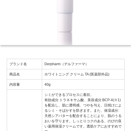
ブランド名
Derpharm（デルファーマ）
商品名
ホワイトニング クリーム TA (医薬部外品)
内容量
40g
シミができるプロセスに着目。
有効成分:トラネキサム酸、美容成分:BCP-4(※1)
を配合し、肌に透明感、つやを与え、日焼けによ
るシミ・そばかすを防ぎます。また、保湿成分:
天然シアバターを配合することにより、肌のうる
おいを守ります。しっとりコクのある、のびの良
い薬用保湿クリームです。透肌ケアにおすすめで