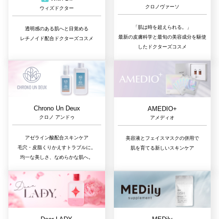
クロノヴァーソ
ウィズドクター
「肌は時を超えられる。」
透明感のある肌へと目覚める
最新の皮膚科学と最旬の美容成分を駆使
レチノイド配合ドクターズコスメ
したドクターズコスメ
Chrono Un Deux
AMEDIO+
クロノ アンドゥ
アメディオ
アゼライン酸配合スキンケア
美容液とフェイスマスクの併用で
毛穴・皮脂くりかえすトラブルに。
肌を育てる新しいスキンケア
均一な美しさ、なめらかな肌へ。