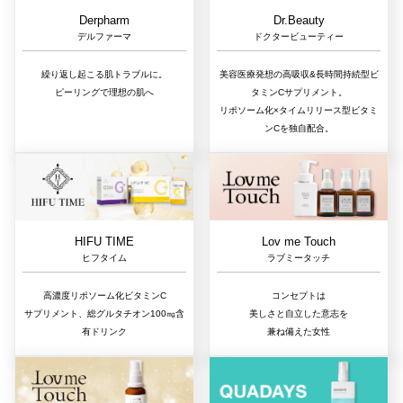
Dr.Beauty
Derpharm
ドクタービューティー
デルファーマ
美容医療発想の高吸収&長時間持続型ビ
繰り返し起こる肌トラブルに。
タミンCサプリメント。
ピーリングで理想の肌へ
リポソーム化×タイムリリース型ビタミ
ンCを独自配合。
Lov me Touch
HIFU TIME
ラブミータッチ
ヒフタイム
コンセプトは
高濃度リポソーム化ビタミンC
美しさと自立した意志を
サプリメント、総グルタチオン100㎎含
兼ね備えた女性
有ドリンク