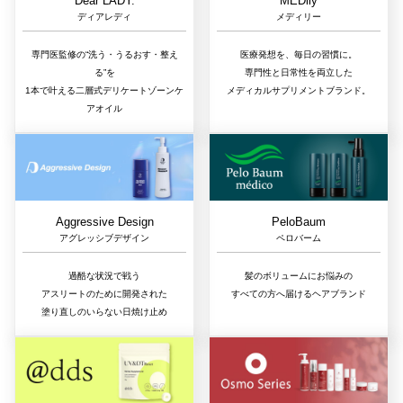
Dear LADY.
MEDily
ディアレディ
メディリー
専門医監修の“洗う・うるおす・整え
医療発想を、毎日の習慣に。
る”を
専門性と日常性を両立した
1本で叶える二層式デリケートゾーンケ
メディカルサプリメントブランド。
アオイル
Aggressive Design
PeloBaum
アグレッシブデザイン
ペロバーム
過酷な状況で戦う
髪のボリュームにお悩みの
アスリートのために開発された
すべての方へ届けるヘアブランド
塗り直しのいらない日焼け止め