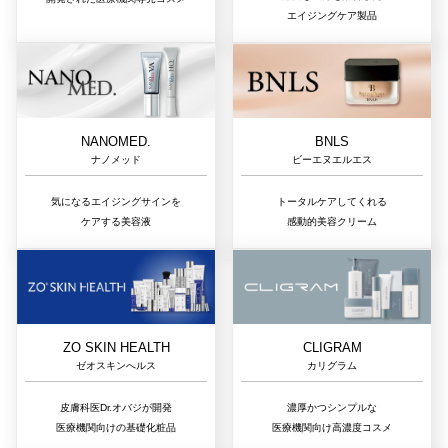
エイジングケア製品
NANOMED.
BNLS
ナノメッド
ビーエヌエルエス
気になるエイジングサインを
トータルケアしてくれる
ケアする美容液
感動的美容クリーム
ZO SKIN HEALTH
CLIGRAM
ゼオスキンへルス
カリグラム
皮膚科医Dr.オバジが開発
濃厚かつシンプルな
医療機関向けの基礎化粧品
医療機関向け高濃度コスメ