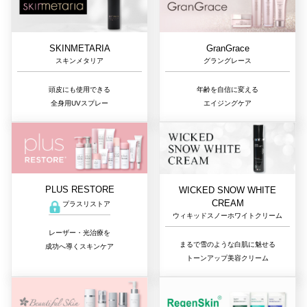
GranGrace
SKINMETARIA
グラングレース
スキンメタリア
年齢を自信に変える
頭皮にも使用できる
エイジングケア
全身用UVスプレー
PLUS RESTORE
WICKED SNOW WHITE
CREAM
プラスリストア
ウィキッドスノーホワイトクリーム
レーザー・光治療を
まるで雪のような白肌に魅せる
成功へ導くスキンケア
トーンアップ美容クリーム