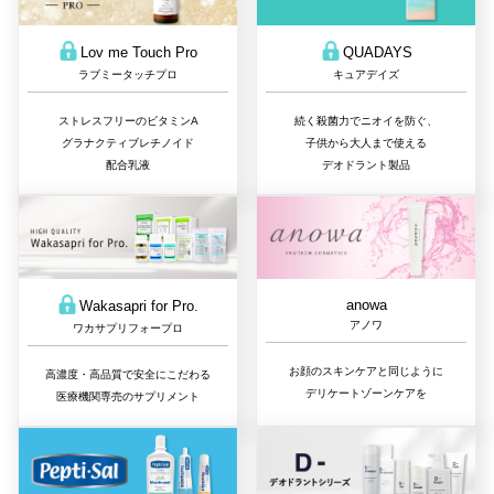
QUADAYS
Lov me Touch Pro
キュアデイズ
ラブミータッチプロ
続く殺菌力でニオイを防ぐ、
ストレスフリーのビタミンA
子供から大人まで使える
グラナクティブレチノイド
デオドラント製品
配合乳液
anowa
Wakasapri for Pro.
アノワ
ワカサプリフォープロ
お顔のスキンケアと同じように
高濃度・高品質で安全にこだわる
デリケートゾーンケアを
医療機関専売のサプリメント