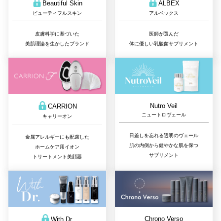
Beautiful Skin
ALBEX
ビューティフルスキン
アルベックス
皮膚科学に基づいた
医師が選んだ
美肌理論を生かしたブランド
体に優しい乳酸菌サプリメント
Nutro Veil
CARRION
ニュートロヴェール
キャリーオン
日差しを忘れる透明のヴェール
金属アレルギーにも配慮した
肌の内側から健やかな肌を保つ
ホームケア用イオン
サプリメント
トリートメント美顔器
Chrono Verso
With Dr.