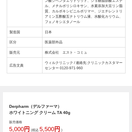
ン酸ジペンタエリトリット、ショ糖脂肪酸エステ
ル、メチルポリシロキサン、水素添加大豆リン脂
質、カルボキシビニルポリマー、ジエチレントリ
アミン五酢酸五ナトリウム液、水酸化カリウム、
フェノキシエタノール
製造国
日本
区分
医薬部外品
販売元
株式会社 エスト・コミュ
ウィルクリニック / 連絡先:クリニックカスタマー
広告文責
センター 0120-971-960
Derpharm（デルファーマ）
ホワイトニング クリーム TA 40g
販売価格
5,000
円
5,500
円
(税込
)