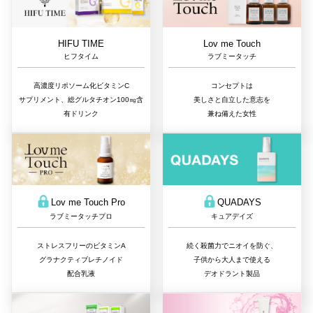
Lov me Touch
HIFU TIME
ラブミータッチ
ヒフタイム
コンセプトは
高濃度リポソーム化ビタミンC
美しさと自立した意志を
サプリメント、総グルタチオン100㎎含
兼ね備えた女性
有ドリンク
QUADAYS
Lov me Touch Pro
キュアデイズ
ラブミータッチプロ
続く殺菌力でニオイを防ぐ、
ストレスフリーのビタミンA
子供から大人まで使える
グラナクティブレチノイド
デオドラント製品
配合乳液