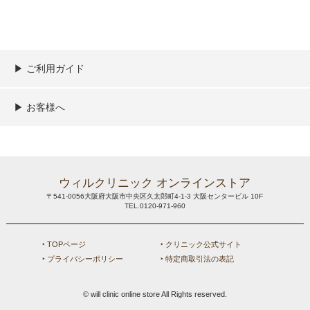
▶︎ ご利用ガイド
ご利用ガイド
決済／配送／送料について
取り扱い商品一覧
顧客情報の取扱について
特定商取引法の表記
▶︎ お客様へ
新規会員登録
MYページ
買い物カゴ
よくあるご質問
メールが届かないお客様へ
お問い合わせ
ウィルクリニック オンラインストア
〒541-0056大阪府大阪市中央区久太郎町4-1-3 大阪センタービル 10F
TEL.0120-971-960
‣ TOPページ
‣ クリニック公式サイト
‣ プライバシーポリシー
‣ 特定商取引法の表記
© will clinic online store All Rights reserved.