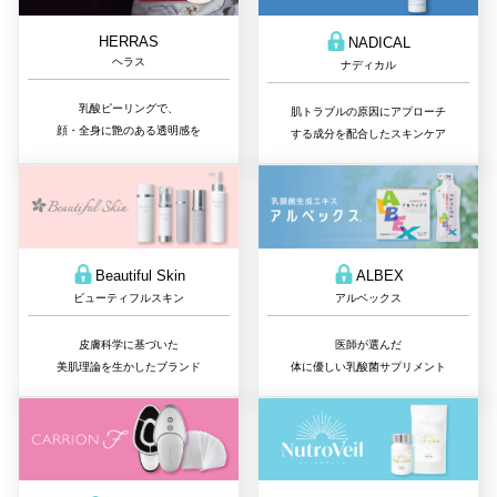
HERRAS
NADICAL
ヘラス
ナディカル
乳酸ピーリングで、
肌トラブルの原因にアプローチ
顔・全身に艶のある透明感を
する成分を配合したスキンケア
Beautiful Skin
ALBEX
ビューティフルスキン
アルベックス
皮膚科学に基づいた
医師が選んだ
美肌理論を生かしたブランド
体に優しい乳酸菌サプリメント