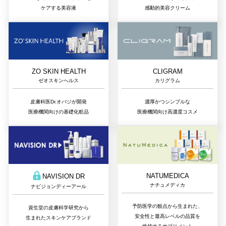
ケアする美容液
感動的美容クリーム
ZO SKIN HEALTH
CLIGRAM
ゼオスキンへルス
カリグラム
皮膚科医Dr.オバジが開発
濃厚かつシンプルな
医療機関向けの基礎化粧品
医療機関向け高濃度コスメ
NATUMEDICA
NAVISION DR
ナチュメディカ
ナビジョンディーアール
予防医学の観点から生まれた、
資生堂の皮膚科学研究から
安全性と最高レベルの品質を
生まれたスキンケアブランド