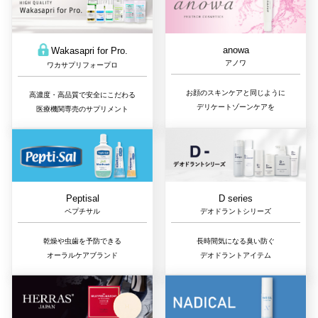
anowa
Wakasapri for Pro.
アノワ
ワカサプリフォープロ
お顔のスキンケアと同じように
高濃度・高品質で安全にこだわる
デリケートゾーンケアを
医療機関専売のサプリメント
D series
Peptisal
デオドラントシリーズ
ペプチサル
長時間気になる臭い防ぐ
乾燥や虫歯を予防できる
デオドラントアイテム
オーラルケアブランド