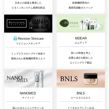
日本人の肌質を重視した
医療機関専売の
ビタミンAシステム基礎化粧品
最新型炭酸ガスパック
MDEAR
Revision Skincare
エムディア
リビジョンスキンケア
肌への刺激を考え
トップクラスのペプチド技術で
必要な成分を配合した
開発された医療機関専売コスメ
エイジングケア製品
NANOMED.
BNLS
ナノメッド
ビーエヌエルエス
気になるエイジングサインを
トータルケアしてくれる