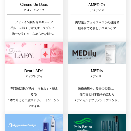
Chrono Un Deux
AMEDIO+
クロノ アンドゥ
アメディオ
アゼライン酸配合スキンケア
美容液とフェイスマスクの併用で
毛穴・皮脂くりかえすトラブルに。
肌を育てる新しいスキンケア
均一な美しさ、なめらかな肌へ。
Dear LADY.
MEDily
ディアレディ
メディリー
専門医監修の“洗う・うるおす・整え
医療発想を、毎日の習慣に。
る”を
専門性と日常性を両立した
1本で叶える二層式デリケートゾーンケ
メディカルサプリメントブランド。
アオイル