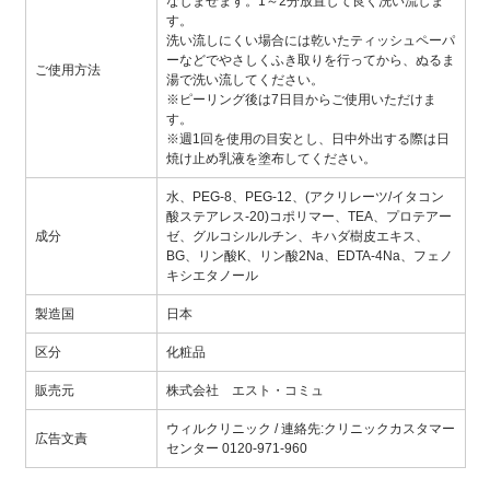
なじませます。1～2分放置して良く洗い流しま
す。
洗い流しにくい場合には乾いたティッシュペーパ
ーなどでやさしくふき取りを行ってから、ぬるま
ご使用方法
湯で洗い流してください。
※ピーリング後は7日目からご使用いただけま
す。
※週1回を使用の目安とし、日中外出する際は日
焼け止め乳液を塗布してください。
水、PEG-8、PEG-12、(アクリレーツ/イタコン
酸ステアレス-20)コポリマー、TEA、プロテアー
成分
ゼ、グルコシルルチン、キハダ樹皮エキス、
BG、リン酸K、リン酸2Na、EDTA-4Na、フェノ
キシエタノール
製造国
日本
区分
化粧品
販売元
株式会社 エスト・コミュ
ウィルクリニック / 連絡先:クリニックカスタマー
広告文責
センター 0120-971-960