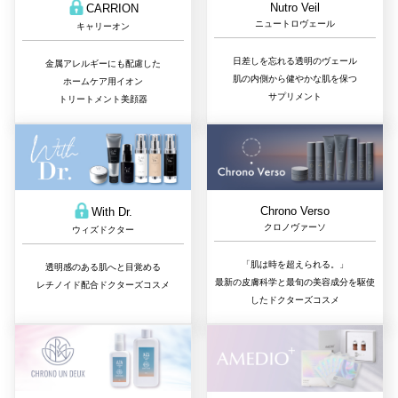
Nutro Veil
CARRION
ニュートロヴェール
キャリーオン
日差しを忘れる透明のヴェール
金属アレルギーにも配慮した
肌の内側から健やかな肌を保つ
ホームケア用イオン
サプリメント
トリートメント美顔器
Chrono Verso
With Dr.
クロノヴァーソ
ウィズドクター
「肌は時を超えられる。」
透明感のある肌へと目覚める
最新の皮膚科学と最旬の美容成分を駆使
レチノイド配合ドクターズコスメ
したドクターズコスメ