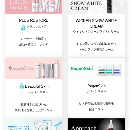
PLUS RESTORE
WICKED SNOW WHITE
CREAM
プラスリストア
ウィキッドスノーホワイトクリーム
レーザー・光治療を
まるで雪のような白肌に魅せる
成功へ導くスキンケア
トーンアップ美容クリーム
RegenSkin
Beautiful Skin
リジェンスキン
ビューティフルスキン
ヒト臍帯血細胞順化培養液
皮膚科学に基づいた
配合コスメ
美肌理論を生かしたブランド