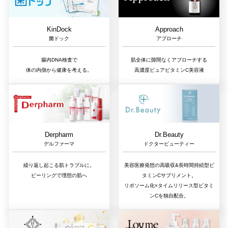
Approach
KinDock
アプローチ
菌ドック
肌全体に隙間なくアプローチする
腸内DNA検査で
高濃度ピュアビタミンC美容液
体の内側から健康を考える。
Dr.Beauty
Derpharm
ドクタービューティー
デルファーマ
美容医療発想の高吸収&長時間持続型ビ
繰り返し起こる肌トラブルに。
タミンCサプリメント。
ピーリングで理想の肌へ
リポソーム化×タイムリリース型ビタミ
ンCを独自配合。