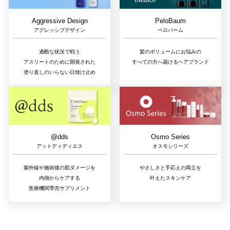
Aggressive Design
PeloBaum
アグレッシブデザイン
ペロバーム
過酷な状況で戦う
髪のボリュームにお悩みの
アスリートのために開発された
すべての方へ届けるヘアブランド
塗り直しのいらない日焼け止め
@dds
Osmo Series
アットディディエス
オスモシリーズ
紫外線や施術後の肌ダメージを
やさしさと手応えの両立を
内側からケアする
叶えたスキンケア
医療機関専売サプリメント