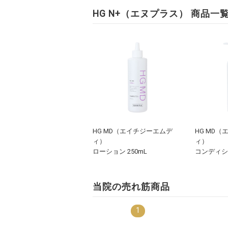
HG N+（エヌプラス） 商品一
HG MD（エイチジーエムデ
HG MD
ィ）
ィ）
ローション 250mL
コンディショ
当院の売れ筋商品
1
4