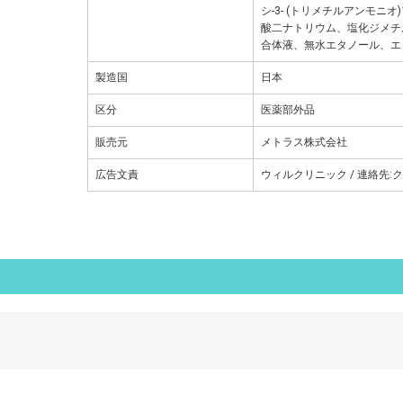
シ-3- (トリメチルアンモニ
酸二ナトリウム、塩化ジメチ
合体液、無水エタノール、エ
製造国
日本
区分
医薬部外品
販売元
メトラス株式会社
広告文責
ウィルクリニック / 連絡先:ク