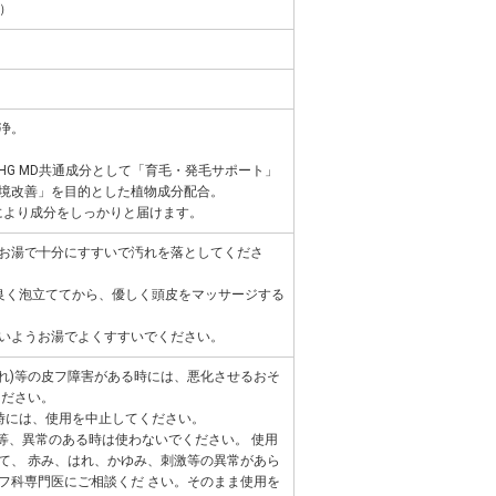
ィ）
浄。
HG MD共通成分として「育毛・発毛サポート」
境改善」を目的とした植物成分配合。
技術により成分をしっかりと届けます。
お湯で十分にすすいで汚れを落としてくださ
良く泡立ててから、優しく頭皮をマッサージする
いようお湯でよくすすいでください。
だれ)等の皮フ障害がある時には、悪化させるおそ
ください。
時には、使用を中止してください。
疹等、異常のある時は使わないでください。 使用
て、 赤み、はれ、かゆみ、刺激等の異常があら
フ科専門医にご相談くだ さい。そのまま使用を