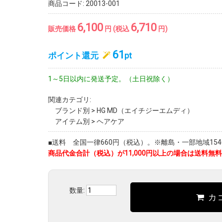
商品コード:
20013-001
6,100
6,710
販売価格
円 (税込
円)
61
ポイント還元
pt
1～5日以内に発送予定。（土日祝除く）
関連カテゴリ:
ブランド別
>
HG MD（エイチジーエムディ）
アイテム別
>
ヘアケア
■送料 全国一律660円（税込）。※離島・一部地域1540
商品代金合計（税込）が11,000円以上の場合は送料無料
数量:
カ