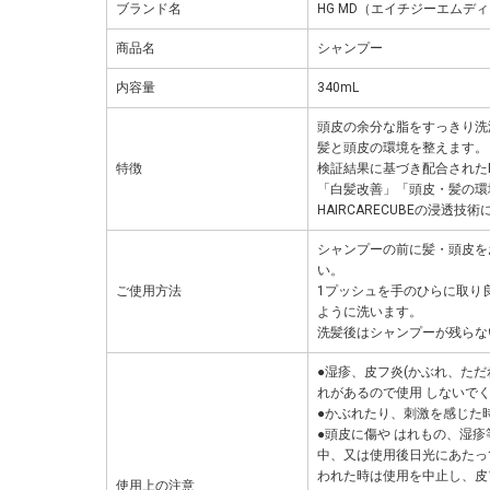
ブランド名
HG MD（エイチジーエムデ
商品名
シャンプー
内容量
340mL
頭皮の余分な脂をすっきり洗
髪と頭皮の環境を整えます。
特徴
検証結果に基づき配合された
「白髪改善」「頭皮・髪の環
HAIRCARECUBEの浸透
シャンプーの前に髪・頭皮を
い。
ご使用方法
1プッシュを手のひらに取り
ように洗います。
洗髪後はシャンプーが残らな
●湿疹、皮フ炎(かぶれ、た
れがあるので使用 しないで
●かぶれたり、刺激を感じた
●頭皮に傷や はれもの、湿
中、又は使用後日光にあたっ
われた時は使用を中止し、皮
使用上の注意