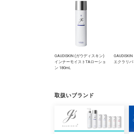
GAUDISKIN (ガウディスキン)
GAUDISK
ルプロプリュスホワイト
インナーモイストTAローショ
エクラリバイ
ルプロプリュスホワイトサ
ン 180mL
リメント
0.29g（343mg×30粒）
取扱いブランド