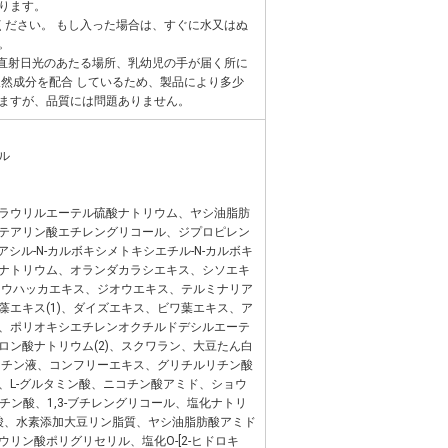
ります。
ください。 もし入った場合は、すぐに水又はぬ
。
 直射日光のあたる場所、乳幼児の手が届く所に
天然成分を配合 しているため、製品により多少
ますが、品質には問題ありません。
ル
ラウリルエーテル硫酸ナトリウム、ヤシ油脂肪
テアリン酸エチレングリコール、ジプロピレン
シル-N-カルボキシメトキシエチル-N-カルボキ
ナトリウム、オランダカラシエキス、シソエキ
イヨウハッカエキス、ジオウエキス、テルミナリア
藻エキス(1)、ダイズエキス、ビワ葉エキス、ア
、ポリオキシエチレンオクチルドデシルエーテ
ロン酸ナトリウム(2)、スクワラン、大豆たん白
ケラチン液、コンフリーエキス、グリチルリチン酸
、L-グルタミン酸、ニコチン酸アミド、ショウ
レチン酸、1,3-ブチレングリコール、塩化ナトリ
ン酸、水素添加大豆リン脂質、ヤシ油脂肪酸アミド
リン酸ポリグリセリル、塩化O-[2-ヒドロキ