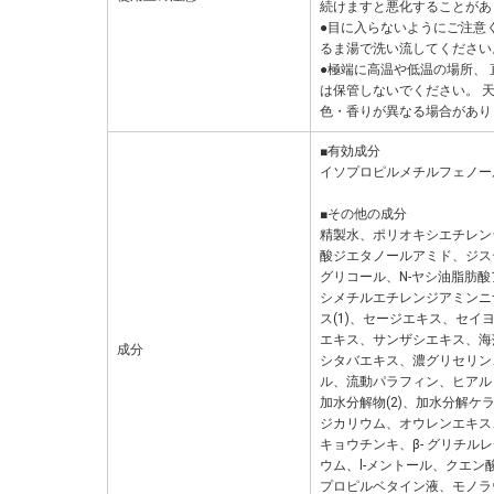
続けますと悪化することがあ
●目に入らないようにご注意
るま湯で洗い流してください
●極端に高温や低温の場所、
は保管しないでください。 
色・香りが異なる場合があり
■有効成分
イソプロピルメチルフェノー
■その他の成分
精製水、ポリオキシエチレン
酸ジエタノールアミド、ジス
グリコール、N-ヤシ油脂肪酸ア
シメチルエチレンジアミンニ
ス(1)、セージエキス、セ
エキス、サンザシエキス、海
成分
シタバエキス、濃グリセリン
ル、流動パラフィン、ヒアル
加水分解物(2)、加水分解
ジカリウム、オウレンエキス
キョウチンキ、β- グリチル
ウム、l-メントール、クエ
プロピルベタイン液、モノラウ