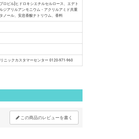
オ)プロピル]ヒドロキシエチルセルロース、エデト
ルジアリルアンモニウム・アクリルアミド共重
タノール、安息香酸ナトリウム、香料
リニックカスタマーセンター 0120-971-960
この商品のレビューを書く