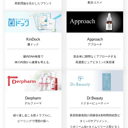
配合コスメ
美肌理論を生かしたブランド
Approach
KinDock
アプローチ
菌ドック
肌全体に隙間なくアプローチする
腸内DNA検査で
高濃度ピュアビタミンC美容液
体の内側から健康を考える。
Dr.Beauty
Derpharm
ドクタービューティー
デルファーマ
美容医療発想の高吸収&長時間持続型ビ
繰り返し起こる肌トラブルに。
タミンCサプリメント。
ピーリングで理想の肌へ
リポソーム化×タイムリリース型ビタミ