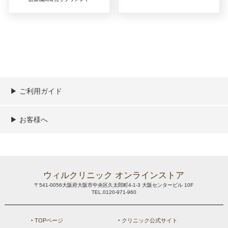
▶︎ ご利用ガイド
ご利用ガイド
決済／配送／送料について
取り扱い商品一覧
顧客情報の取扱について
特定商取引法の表記
▶︎ お客様へ
新規会員登録
MYページ
買い物カゴ
よくあるご質問
メールが届かないお客様へ
お問い合わせ
ウィルクリニック オンラインストア
〒541-0056大阪府大阪市中央区久太郎町4-1-3 大阪センタービル 10F
TEL.0120-971-960
‣ TOPページ
‣ クリニック公式サイト