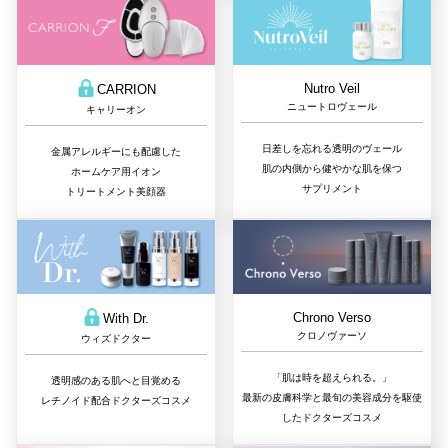
Nutro Veil
CARRION
ニュートロヴェール
キャリーオン
日差しを忘れる透明のヴェール
金属アレルギーにも配慮した
肌の内側から健やかな肌を保つ
ホームケア用イオン
サプリメント
トリートメント美顔器
Chrono Verso
With Dr.
クロノヴァーソ
ウィズドクター
「肌は時を超えられる。」
透明感のある肌へと目覚める
最新の皮膚科学と最旬の美容成分を駆使
レチノイド配合ドクターズコスメ
したドクターズコスメ