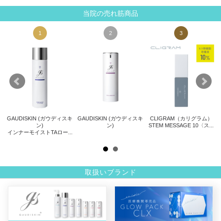
当院の売れ筋商品
1
2
3
GAUDISKIN (ガウディスキ
GAUDISKIN (ガウディスキ
CLIGRAM（カリグラム）
ト
ン)
ン)
STEM MESSAGE 10〈ス...
サ
インナーモイストTAロー...
.
取扱いブランド