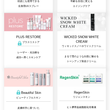
年齢を自信に変える
頭皮にも使用できる
エイジングケア
全身用UVスプレー
PLUS RESTORE
WICKED SNOW WHITE
CREAM
プラスリストア
ウィキッドスノーホワイトクリーム
レーザー・光治療を
まるで雪のような白肌に魅せる
成功へ導くスキンケア
トーンアップ美容クリーム
RegenSkin
Beautiful Skin
リジェンスキン
ビューティフルスキン
ヒト臍帯血細胞順化培養液
皮膚科学に基づいた