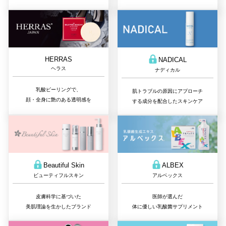
HERRAS
NADICAL
ヘラス
ナディカル
乳酸ピーリングで、
肌トラブルの原因にアプローチ
顔・全身に艶のある透明感を
する成分を配合したスキンケア
Beautiful Skin
ALBEX
ビューティフルスキン
アルベックス
皮膚科学に基づいた
医師が選んだ
美肌理論を生かしたブランド
体に優しい乳酸菌サプリメント