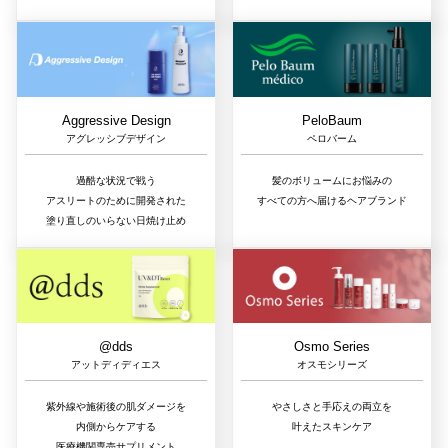
Aggressive Design
PeloBaum
アグレッシブデザイン
ペロバーム
過酷な状況で戦う
髪のボリュームにお悩みの
アスリートのために開発された
すべての方へ届けるヘアブランド
塗り直しのいらない日焼け止め
@dds
Osmo Series
アットディディエス
オスモシリーズ
紫外線や施術後の肌ダメージを
やさしさと手応えの両立を
内側からケアする
叶えたスキンケア
医療機関専売サプリメント