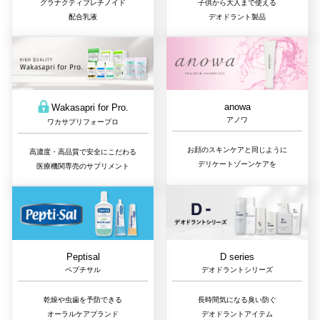
子供から大人まで使える
グラナクティブレチノイド
デオドラント製品
配合乳液
anowa
Wakasapri for Pro.
アノワ
ワカサプリフォープロ
お顔のスキンケアと同じように
高濃度・高品質で安全にこだわる
デリケートゾーンケアを
医療機関専売のサプリメント
D series
Peptisal
デオドラントシリーズ
ペプチサル
長時間気になる臭い防ぐ
乾燥や虫歯を予防できる
デオドラントアイテム
オーラルケアブランド