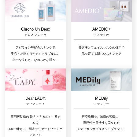
Chrono Un Deux
AMEDIO+
クロノ アンドゥ
アメディオ
アゼライン酸配合スキンケア
美容液とフェイスマスクの併用で
毛穴・皮脂くりかえすトラブルに。
肌を育てる新しいスキンケア
均一な美しさ、なめらかな肌へ。
Dear LADY.
MEDily
ディアレディ
メディリー
専門医監修の“洗う・うるおす・整え
医療発想を、毎日の習慣に。
る”を
専門性と日常性を両立した
1本で叶える二層式デリケートゾーンケ
メディカルサプリメントブランド。
アオイル