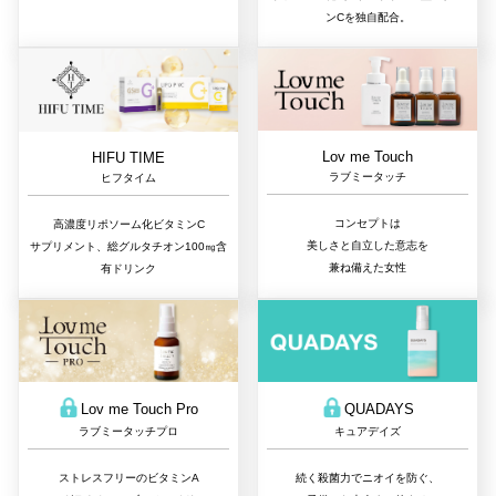
ンCを独自配合。
Lov me Touch
HIFU TIME
ラブミータッチ
ヒフタイム
コンセプトは
高濃度リポソーム化ビタミンC
美しさと自立した意志を
サプリメント、総グルタチオン100㎎含
兼ね備えた女性
有ドリンク
QUADAYS
Lov me Touch Pro
キュアデイズ
ラブミータッチプロ
続く殺菌力でニオイを防ぐ、
ストレスフリーのビタミンA