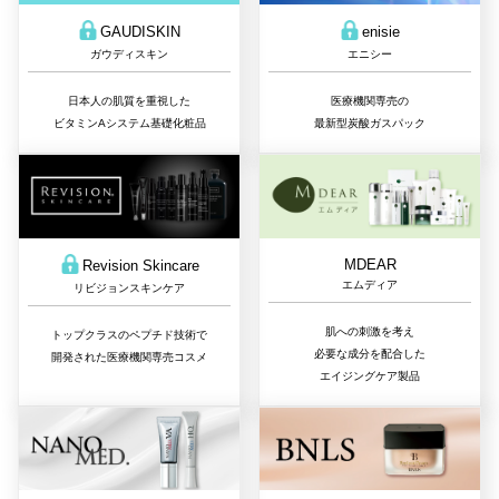
GAUDISKIN
enisie
ガウディスキン
エニシー
日本人の肌質を重視した
医療機関専売の
ビタミンAシステム基礎化粧品
最新型炭酸ガスパック
MDEAR
Revision Skincare
エムディア
リビジョンスキンケア
肌への刺激を考え
トップクラスのペプチド技術で
必要な成分を配合した
開発された医療機関専売コスメ
エイジングケア製品