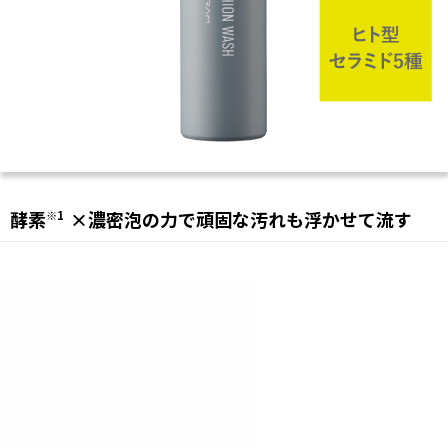
酵素
×濃密泡の力で頑固な汚れも浮かせて流す
※1