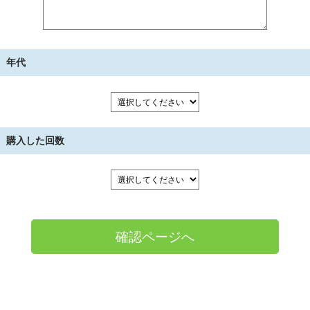
年代
購入した回数