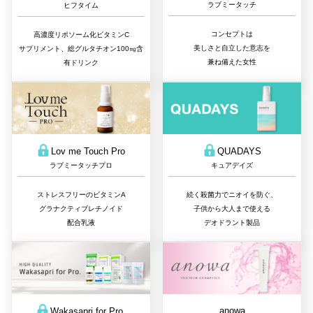
ラブミータッチ
ヒフタイム
コンセプトは
高濃度リポソーム化ビタミンC
美しさと自立した意志を
サプリメント、総グルタチオン100㎎含
兼ね備えた女性
有ドリンク
QUADAYS
Lov me Touch Pro
キュアデイズ
ラブミータッチプロ
続く殺菌力でニオイを防ぐ、
ストレスフリーのビタミンA
子供から大人まで使える
グラナクティブレチノイド
デオドラント製品
配合乳液
anowa
Wakasapri for Pro.