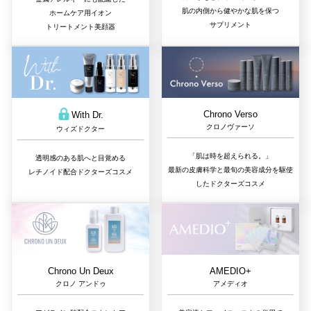
肌の内側から健やかな肌を保つ
ホームケア用イオン
サプリメント
トリートメント美顔器
Chrono Verso
With Dr.
クロノヴァーソ
ウィズドクター
「肌は時を超えられる。」
透明感のある肌へと目覚める
最新の皮膚科学と最旬の美容成分を駆使
レチノイド配合ドクターズコスメ
したドクターズコスメ
Chrono Un Deux
AMEDIO+
クロノ アンドゥ
アメディオ