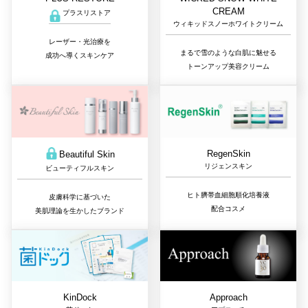
CREAM
プラスリストア
ウィキッドスノーホワイトクリーム
レーザー・光治療を
まるで雪のような白肌に魅せる
成功へ導くスキンケア
トーンアップ美容クリーム
RegenSkin
Beautiful Skin
リジェンスキン
ビューティフルスキン
ヒト臍帯血細胞順化培養液
皮膚科学に基づいた
配合コスメ
美肌理論を生かしたブランド
Approach
KinDock