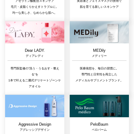
アゼライン酸配合スキンケア
美容液とフェイスマスクの併用で
毛穴・皮脂くりかえすトラブルに。
肌を育てる新しいスキンケア
均一な美しさ、なめらかな肌へ。
Dear LADY.
MEDily
ディアレディ
メディリー
専門医監修の“洗う・うるおす・整え
医療発想を、毎日の習慣に。
る”を
専門性と日常性を両立した
1本で叶える二層式デリケートゾーンケ
メディカルサプリメントブランド。
アオイル
Aggressive Design
PeloBaum
アグレッシブデザイン
ペロバーム