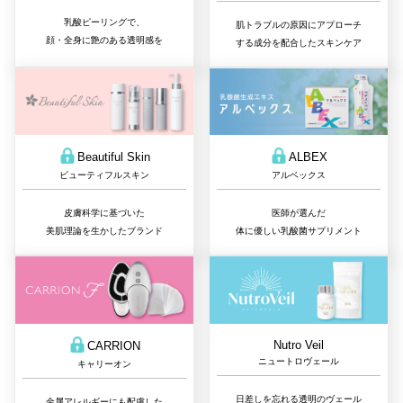
乳酸ピーリングで、
肌トラブルの原因にアプローチ
顔・全身に艶のある透明感を
する成分を配合したスキンケア
Beautiful Skin
ALBEX
ビューティフルスキン
アルベックス
皮膚科学に基づいた
医師が選んだ
美肌理論を生かしたブランド
体に優しい乳酸菌サプリメント
Nutro Veil
CARRION
ニュートロヴェール
キャリーオン
日差しを忘れる透明のヴェール
金属アレルギーにも配慮した