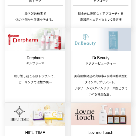
アプローチ
菌ドック
肌全体に隙間なくアプローチする
腸内DNA検査で
高濃度ピュアビタミンC美容液
体の内側から健康を考える。
Dr.Beauty
Derpharm
ドクタービューティー
デルファーマ
美容医療発想の高吸収&長時間持続型ビ
繰り返し起こる肌トラブルに。
タミンCサプリメント。
ピーリングで理想の肌へ
リポソーム化×タイムリリース型ビタミ
ンCを独自配合。
Lov me Touch
HIFU TIME