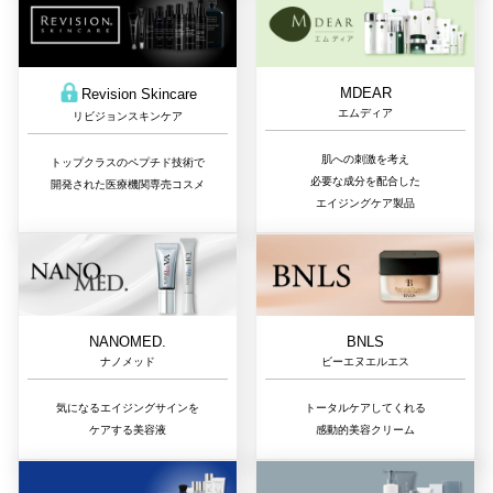
MDEAR
Revision Skincare
エムディア
リビジョンスキンケア
肌への刺激を考え
トップクラスのペプチド技術で
必要な成分を配合した
開発された医療機関専売コスメ
エイジングケア製品
NANOMED.
BNLS
ナノメッド
ビーエヌエルエス
気になるエイジングサインを
トータルケアしてくれる
ケアする美容液
感動的美容クリーム