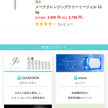
ル）
メーククレンジングクリーミージェル 13
0g
2,500
円
2,750
円
販売価格:
(税込
)
1レビュー
取扱いブランド
GAUDISKIN
enisie
ガウディスキン
エニシー
日本人の肌質を重視した
医療機関専売の
ビタミンAシステム基礎化粧品
最新型炭酸ガスパック