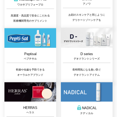
アノワ
ワカサプリフォープロ
お顔のスキンケアと同じように
高濃度・高品質で安全にこだわる
デリケートゾーンケアを
医療機関専売のサプリメント
D series
Peptisal
デオドラントシリーズ
ペプチサル
長時間気になる臭い防ぐ
乾燥や虫歯を予防できる
デオドラントアイテム
オーラルケアブランド
HERRAS
NADICAL
ヘラス
ナディカル