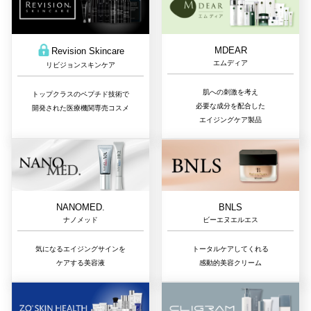
MDEAR
Revision Skincare
エムディア
リビジョンスキンケア
肌への刺激を考え
トップクラスのペプチド技術で
必要な成分を配合した
開発された医療機関専売コスメ
エイジングケア製品
NANOMED.
BNLS
ナノメッド
ビーエヌエルエス
気になるエイジングサインを
トータルケアしてくれる
ケアする美容液
感動的美容クリーム