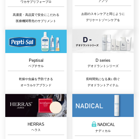
アノワ
ワカサプリフォープロ
お顔のスキンケアと同じように
高濃度・高品質で安全にこだわる
デリケートゾーンケアを
医療機関専売のサプリメント
D series
Peptisal
デオドラントシリーズ
ペプチサル
長時間気になる臭い防ぐ
乾燥や虫歯を予防できる
デオドラントアイテム
オーラルケアブランド
HERRAS
NADICAL
ヘラス
ナディカル