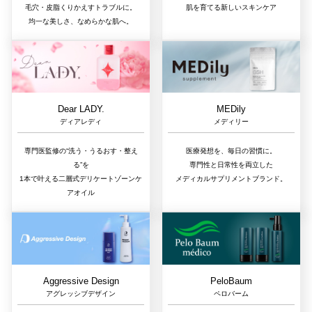
毛穴・皮脂くりかえすトラブルに。
肌を育てる新しいスキンケア
均一な美しさ、なめらかな肌へ。
Dear LADY.
MEDily
ディアレディ
メディリー
専門医監修の“洗う・うるおす・整え
医療発想を、毎日の習慣に。
る”を
専門性と日常性を両立した
1本で叶える二層式デリケートゾーンケ
メディカルサプリメントブランド。
アオイル
Aggressive Design
PeloBaum
アグレッシブデザイン
ペロバーム