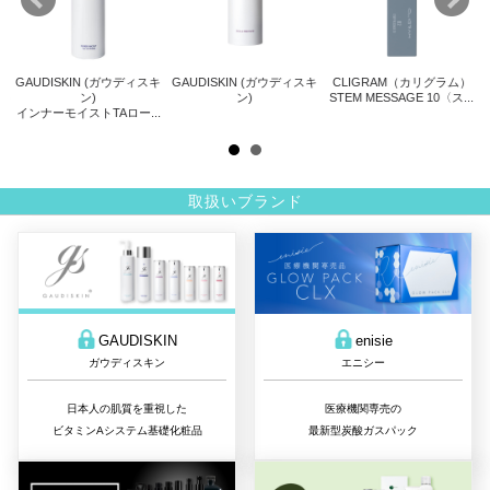
GAUDISKIN (ガウディスキ
GAUDISKIN (ガウディスキ
CLIGRAM（カリグラム）
ト
ン)
ン)
STEM MESSAGE 10〈ス...
サ
インナーモイストTAロー...
.
取扱いブランド
GAUDISKIN
enisie
ガウディスキン
エニシー
日本人の肌質を重視した
医療機関専売の
ビタミンAシステム基礎化粧品
最新型炭酸ガスパック