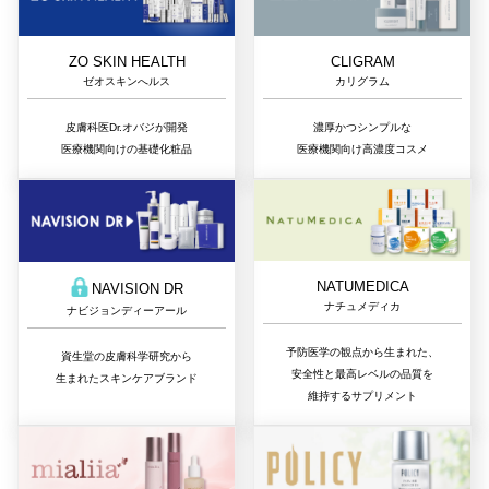
ZO SKIN HEALTH
CLIGRAM
ゼオスキンへルス
カリグラム
皮膚科医Dr.オバジが開発
濃厚かつシンプルな
医療機関向けの基礎化粧品
医療機関向け高濃度コスメ
NATUMEDICA
NAVISION DR
ナチュメディカ
ナビジョンディーアール
予防医学の観点から生まれた、
資生堂の皮膚科学研究から
安全性と最高レベルの品質を
生まれたスキンケアブランド
維持するサプリメント