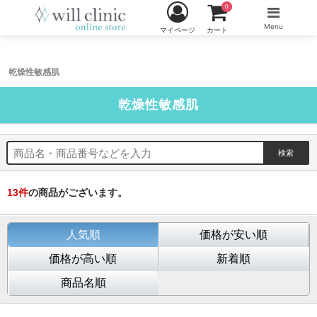
0
Menu
マイページ
カート
乾燥性敏感肌
乾燥性敏感肌
13
件
の商品がございます。
人気順
価格が安い順
価格が高い順
新着順
商品名順