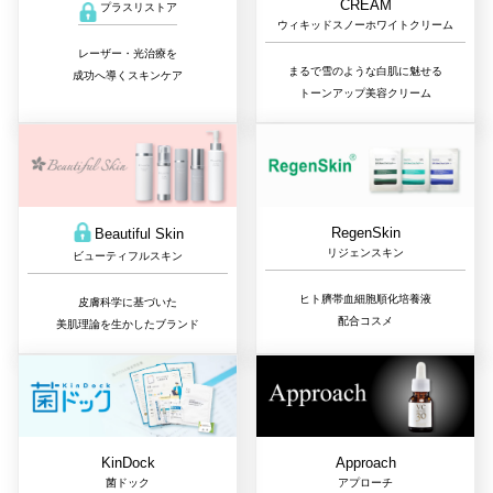
CREAM
プラスリストア
ウィキッドスノーホワイトクリーム
レーザー・光治療を
まるで雪のような白肌に魅せる
成功へ導くスキンケア
トーンアップ美容クリーム
RegenSkin
Beautiful Skin
リジェンスキン
ビューティフルスキン
ヒト臍帯血細胞順化培養液
皮膚科学に基づいた
配合コスメ
美肌理論を生かしたブランド
Approach
KinDock
アプローチ
菌ドック