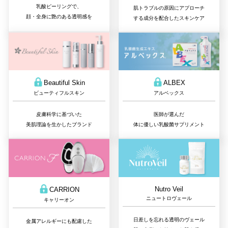
乳酸ピーリングで、
肌トラブルの原因にアプローチ
顔・全身に艶のある透明感を
する成分を配合したスキンケア
Beautiful Skin
ALBEX
ビューティフルスキン
アルベックス
皮膚科学に基づいた
医師が選んだ
美肌理論を生かしたブランド
体に優しい乳酸菌サプリメント
Nutro Veil
CARRION
ニュートロヴェール
キャリーオン
日差しを忘れる透明のヴェール
金属アレルギーにも配慮した