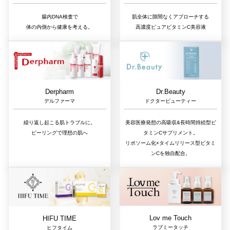
肌全体に隙間なくアプローチする
腸内DNA検査で
高濃度ピュアビタミンC美容液
体の内側から健康を考える。
Dr.Beauty
Derpharm
ドクタービューティー
デルファーマ
美容医療発想の高吸収&長時間持続型ビ
繰り返し起こる肌トラブルに。
タミンCサプリメント。
ピーリングで理想の肌へ
リポソーム化×タイムリリース型ビタミ
ンCを独自配合。
Lov me Touch
HIFU TIME
ラブミータッチ
ヒフタイム