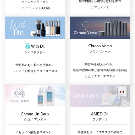
肌の内側から健やかな肌を保つ
ホームケア用イオン
サプリメント
トリートメント美顔器
Chrono Verso
With Dr.
クロノヴァーソ
ウィズドクター
「肌は時を超えられる。」
透明感のある肌へと目覚める
最新の皮膚科学と最旬の美容成分を駆使
レチノイド配合ドクターズコスメ
したドクターズコスメ
Chrono Un Deux
AMEDIO+
クロノ アンドゥ
アメディオ
アゼライン酸配合スキンケア
美容液とフェイスマスクの併用で