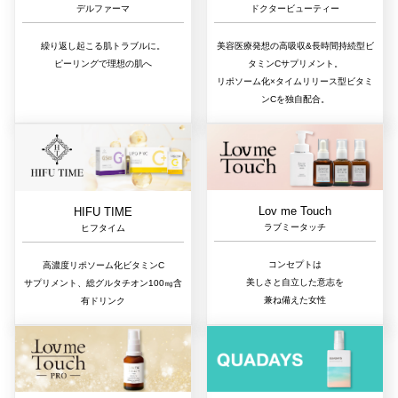
ドクタービューティー
デルファーマ
美容医療発想の高吸収&長時間持続型ビ
繰り返し起こる肌トラブルに。
タミンCサプリメント。
ピーリングで理想の肌へ
リポソーム化×タイムリリース型ビタミ
ンCを独自配合。
Lov me Touch
HIFU TIME
ラブミータッチ
ヒフタイム
コンセプトは
高濃度リポソーム化ビタミンC
美しさと自立した意志を
サプリメント、総グルタチオン100㎎含
兼ね備えた女性
有ドリンク