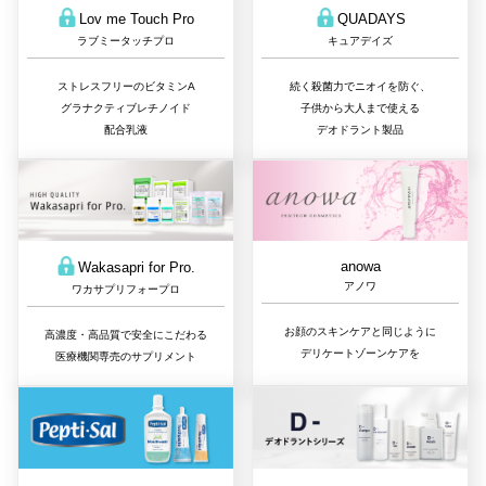
QUADAYS
Lov me Touch Pro
キュアデイズ
ラブミータッチプロ
続く殺菌力でニオイを防ぐ、
ストレスフリーのビタミンA
子供から大人まで使える
グラナクティブレチノイド
デオドラント製品
配合乳液
anowa
Wakasapri for Pro.
アノワ
ワカサプリフォープロ
お顔のスキンケアと同じように
高濃度・高品質で安全にこだわる
デリケートゾーンケアを
医療機関専売のサプリメント