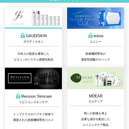
GAUDISKIN
enisie
ガウディスキン
エニシー
日本人の肌質を重視した
医療機関専売の
ビタミンAシステム基礎化粧品
最新型炭酸ガスパック
MDEAR
Revision Skincare
エムディア
リビジョンスキンケア
肌への刺激を考え
トップクラスのペプチド技術で
必要な成分を配合した
開発された医療機関専売コスメ
エイジングケア製品