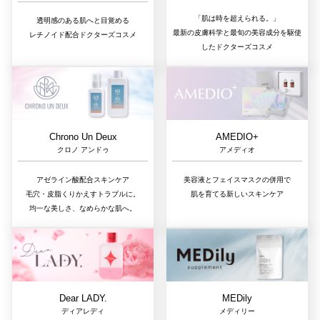
「肌は時を超えられる。」
透明感のある肌へと目覚める
最新の皮膚科学と最旬の美容成分を駆使
レチノイド配合ドクターズコスメ
したドクターズコスメ
Chrono Un Deux
AMEDIO+
クロノ アンドゥ
アメディオ
アゼライン酸配合スキンケア
美容液とフェイスマスクの併用で
毛穴・皮脂くりかえすトラブルに。
肌を育てる新しいスキンケア
均一な美しさ、なめらかな肌へ。
Dear LADY.
MEDily
ディアレディ
メディリー