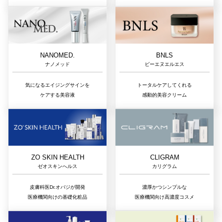
NANOMED.
BNLS
ナノメッド
ビーエヌエルエス
気になるエイジングサインを
トータルケアしてくれる
ケアする美容液
感動的美容クリーム
ZO SKIN HEALTH
CLIGRAM
ゼオスキンへルス
カリグラム
皮膚科医Dr.オバジが開発
濃厚かつシンプルな
医療機関向けの基礎化粧品
医療機関向け高濃度コスメ