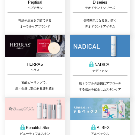
D series
Peptisal
デオドラントシリーズ
ペプチサル
長時間気になる臭い防ぐ
乾燥や虫歯を予防できる
デオドラントアイテム
オーラルケアブランド
HERRAS
NADICAL
ヘラス
ナディカル
乳酸ピーリングで、
肌トラブルの原因にアプローチ
顔・全身に艶のある透明感を
する成分を配合したスキンケア
Beautiful Skin
ALBEX
ビューティフルスキン
アルベックス