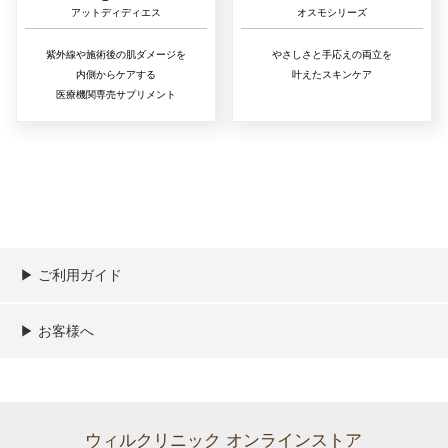
アットディディエス
オスモシリーズ
紫外線や施術後の肌ダメージを
やさしさと手応えの両立を
内側からケアする
叶えたスキンケア
医療機関専売サプリメント
▶︎ ご利用ガイド
ご利用ガイド
決済／配送／送料について
取り扱い商品一覧
顧客情報の取扱について
特定商取引法の表記
▶︎ お客様へ
新規会員登録
MYページ
買い物カゴ
よくあるご質問
メールが届かないお客様へ
お問い合わせ
ウィルクリニック オンラインストア