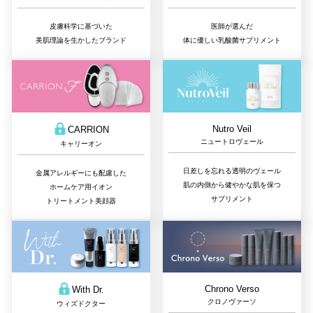
皮膚科学に基づいた
医師が選んだ
美肌理論を生かしたブランド
体に優しい乳酸菌サプリメント
Nutro Veil
CARRION
ニュートロヴェール
キャリーオン
日差しを忘れる透明のヴェール
金属アレルギーにも配慮した
肌の内側から健やかな肌を保つ
ホームケア用イオン
サプリメント
トリートメント美顔器
Chrono Verso
With Dr.
クロノヴァーソ
ウィズドクター