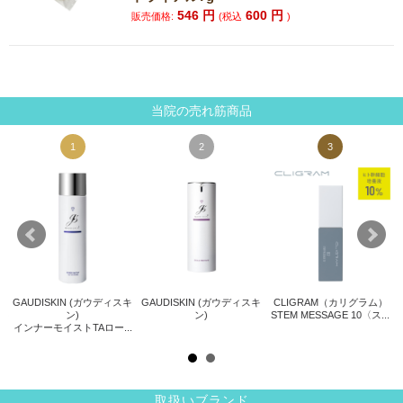
546
円
600
円
販売価格:
(税込
)
当院の売れ筋商品
1
2
3
GAUDISKIN (ガウディスキ
GAUDISKIN (ガウディスキ
CLIGRAM（カリグラム）
ト
ン)
ン)
STEM MESSAGE 10〈ス...
サ
インナーモイストTAロー...
.
取扱いブランド