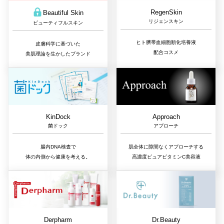
RegenSkin
Beautiful Skin
リジェンスキン
ビューティフルスキン
ヒト臍帯血細胞順化培養液
皮膚科学に基づいた
配合コスメ
美肌理論を生かしたブランド
Approach
KinDock
アプローチ
菌ドック
肌全体に隙間なくアプローチする
腸内DNA検査で
高濃度ピュアビタミンC美容液
体の内側から健康を考える。
Dr.Beauty
Derpharm