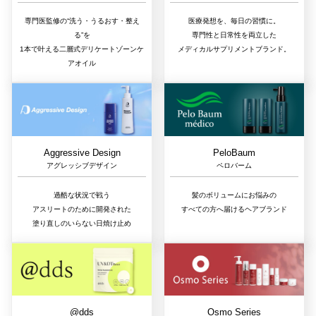
専門医監修の“洗う・うるおす・整え
医療発想を、毎日の習慣に。
る”を
専門性と日常性を両立した
1本で叶える二層式デリケートゾーンケ
メディカルサプリメントブランド。
アオイル
Aggressive Design
PeloBaum
アグレッシブデザイン
ペロバーム
過酷な状況で戦う
髪のボリュームにお悩みの
アスリートのために開発された
すべての方へ届けるヘアブランド
塗り直しのいらない日焼け止め
@dds
Osmo Series