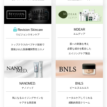
MDEAR
Revision Skincare
エムディア
リビジョンスキンケア
肌への刺激を考え
トップクラスのペプチド技術で
必要な成分を配合した
開発された医療機関専売コスメ
エイジングケア製品
NANOMED.
BNLS
ナノメッド
ビーエヌエルエス
気になるエイジングサインを
トータルケアしてくれる
ケアする美容液
感動的美容クリーム