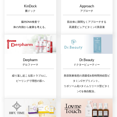
Approach
KinDock
アプローチ
菌ドック
肌全体に隙間なくアプローチする
腸内DNA検査で
高濃度ピュアビタミンC美容液
体の内側から健康を考える。
Dr.Beauty
Derpharm
ドクタービューティー
デルファーマ
美容医療発想の高吸収&長時間持続型ビ
繰り返し起こる肌トラブルに。
タミンCサプリメント。
ピーリングで理想の肌へ
リポソーム化×タイムリリース型ビタミ
ンCを独自配合。