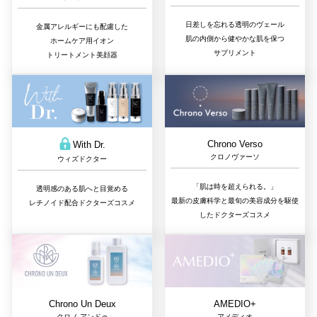
日差しを忘れる透明のヴェール
金属アレルギーにも配慮した
肌の内側から健やかな肌を保つ
ホームケア用イオン
サプリメント
トリートメント美顔器
Chrono Verso
With Dr.
クロノヴァーソ
ウィズドクター
「肌は時を超えられる。」
透明感のある肌へと目覚める
最新の皮膚科学と最旬の美容成分を駆使
レチノイド配合ドクターズコスメ
したドクターズコスメ
Chrono Un Deux
AMEDIO+
クロノ アンドゥ
アメディオ