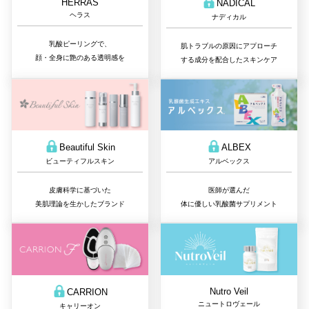
HERRAS
NADICAL
ヘラス
ナディカル
乳酸ピーリングで、
肌トラブルの原因にアプローチ
顔・全身に艶のある透明感を
する成分を配合したスキンケア
Beautiful Skin
ALBEX
ビューティフルスキン
アルベックス
皮膚科学に基づいた
医師が選んだ
美肌理論を生かしたブランド
体に優しい乳酸菌サプリメント
Nutro Veil
CARRION
ニュートロヴェール
キャリーオン