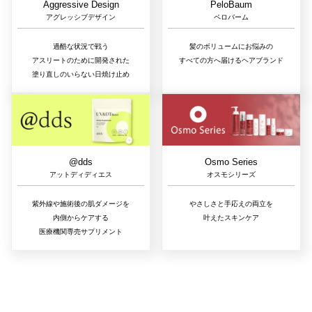
Aggressive Design
PeloBaum
アグレッシブデザイン
ペロバーム
過酷な状況で戦う
髪のボリュームにお悩みの
アスリートのために開発された
すべての方へ届けるヘアブランド
塗り直しのいらない日焼け止め
@dds
Osmo Series
アットディディエス
オスモシリーズ
紫外線や施術後の肌ダメージを
やさしさと手応えの両立を
内側からケアする
叶えたスキンケア
医療機関専売サプリメント