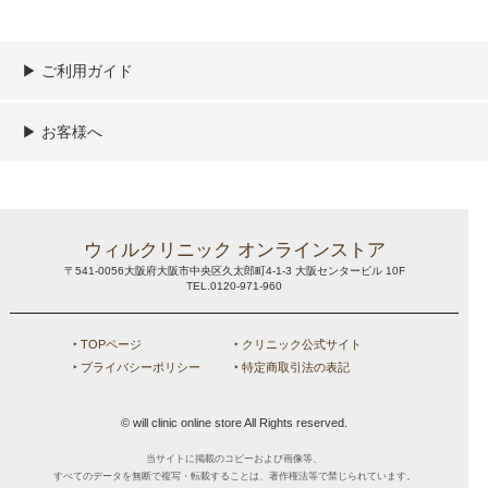
▶︎ ご利用ガイド
ご利用ガイド
決済／配送／送料について
取り扱い商品一覧
顧客情報の取扱について
特定商取引法の表記
▶︎ お客様へ
新規会員登録
MYページ
買い物カゴ
よくあるご質問
メールが届かないお客様へ
お問い合わせ
ウィルクリニック オンラインストア
〒541-0056大阪府大阪市中央区久太郎町4-1-3 大阪センタービル 10F
TEL.0120-971-960
‣ TOPページ
‣ クリニック公式サイト
‣ プライバシーポリシー
‣ 特定商取引法の表記
© will clinic online store All Rights reserved.
当サイトに掲載のコピーおよび画像等、
すべてのデータを無断で複写・転載することは、著作権法等で禁じられています。