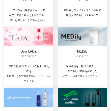
アゼライン酸配合スキンケア
美容液とフェイスマスクの併用で
毛穴・皮脂くりかえすトラブルに。
肌を育てる新しいスキンケア
均一な美しさ、なめらかな肌へ。
Dear LADY.
MEDily
ディアレディ
メディリー
専門医監修の“洗う・うるおす・整え
医療発想を、毎日の習慣に。
る”を
専門性と日常性を両立した
1本で叶える二層式デリケートゾーンケ
メディカルサプリメントブランド。
アオイル