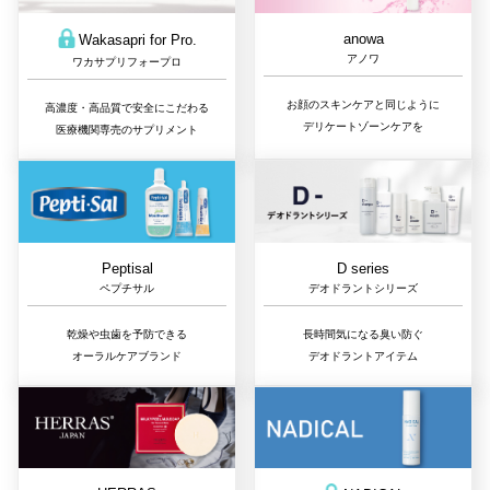
anowa
Wakasapri for Pro.
アノワ
ワカサプリフォープロ
お顔のスキンケアと同じように
高濃度・高品質で安全にこだわる
デリケートゾーンケアを
医療機関専売のサプリメント
D series
Peptisal
デオドラントシリーズ
ペプチサル
長時間気になる臭い防ぐ
乾燥や虫歯を予防できる
デオドラントアイテム
オーラルケアブランド