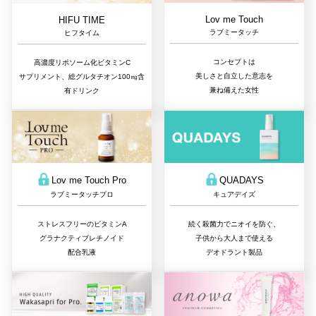
Lov me Touch
HIFU TIME
ラブミータッチ
ヒフタイム
コンセプトは
高濃度リポソーム化ビタミンC
美しさと自立した意志を
サプリメント、総グルタチオン100㎎含
兼ね備えた女性
有ドリンク
QUADAYS
Lov me Touch Pro
キュアデイズ
ラブミータッチプロ
続く殺菌力でニオイを防ぐ、
ストレスフリーのビタミンA
子供から大人まで使える
グラナクティブレチノイド
デオドラント製品
配合乳液