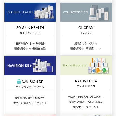
ZO SKIN HEALTH
CLIGRAM
ゼオスキンへルス
カリグラム
皮膚科医Dr.オバジが開発
濃厚かつシンプルな
医療機関向けの基礎化粧品
医療機関向け高濃度コスメ
NATUMEDICA
NAVISION DR
ナチュメディカ
ナビジョンディーアール
予防医学の観点から生まれた、
資生堂の皮膚科学研究から
安全性と最高レベルの品質を
生まれたスキンケアブランド
維持するサプリメント