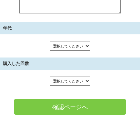
年代
購入した回数