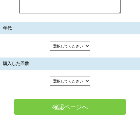
年代
購入した回数