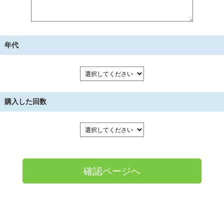
年代
購入した回数