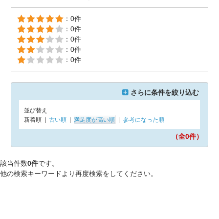
：0件
：0件
：0件
：0件
：0件
さらに条件を絞り込む
並び替え
新着順
|
古い順
|
満足度が高い順
|
参考になった順
（全0
件）
該当件数
0件
です。
他の検索キーワードより再度検索をしてください。