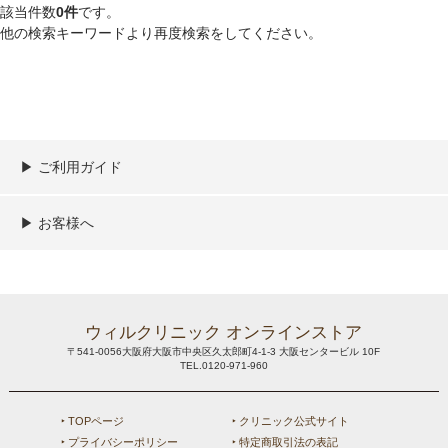
該当件数
0件
です。
他の検索キーワードより再度検索をしてください。
▶︎ ご利用ガイド
ご利用ガイド
決済／配送／送料について
取り扱い商品一覧
顧客情報の取扱について
特定商取引法の表記
▶︎ お客様へ
新規会員登録
MYページ
買い物カゴ
よくあるご質問
メールが届かないお客様へ
お問い合わせ
ウィルクリニック オンラインストア
〒541-0056大阪府大阪市中央区久太郎町4-1-3 大阪センタービル 10F
TEL.0120-971-960
‣ TOPページ
‣ クリニック公式サイト
‣ プライバシーポリシー
‣ 特定商取引法の表記