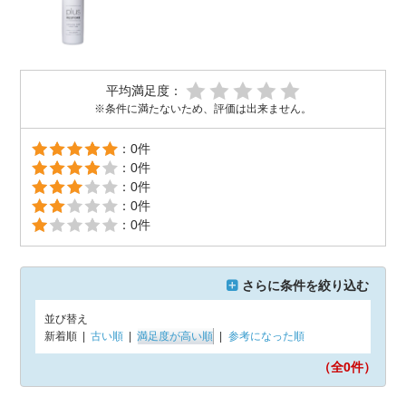
平均満足度：
※条件に満たないため、評価は出来ません。
：0件
：0件
：0件
：0件
：0件
さらに条件を絞り込む
並び替え
新着順
|
古い順
|
満足度が高い順
|
参考になった順
（全0
件）