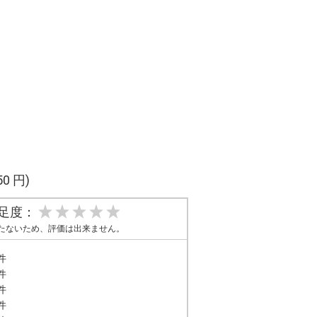
50 円)
足度：
たないため、評価は出来ません。
件
件
件
件