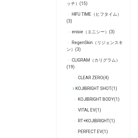
ッチ）(15)
HIFU TIME（ヒフタイム）
(3)
enisie（エニシー）(3)
RegenSkin（リジェンスキ
ン）(3)
CLIGRAM（カリグラム）
(19)
CLEAR ZERO(4)
KOJIBRIGHT SHOT(1)
KOJIBRIGHT BODY(1)
VITAL EV(1)
RT+KOJIBRIGHT(1)
PERFECT EV(1)