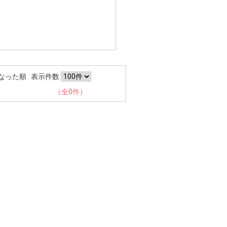
なった順
表示件数
（全0件）