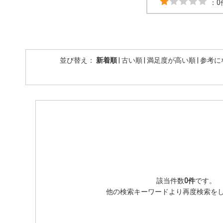
：0
並び替え：
新着順
|
古い順
|
満足度が高い順
|
参考に
該当件数
0件
です。
他の検索キーワードより再度検索を