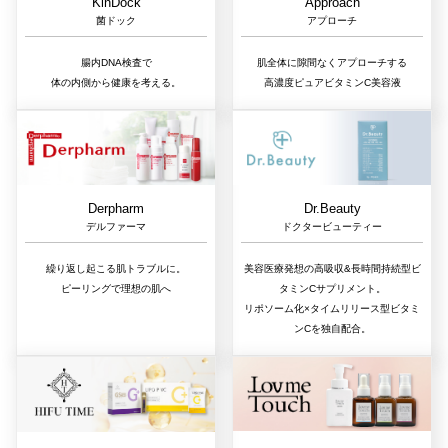
Approach
KinDock
アプローチ
菌ドック
肌全体に隙間なくアプローチする
腸内DNA検査で
高濃度ピュアビタミンC美容液
体の内側から健康を考える。
Dr.Beauty
Derpharm
ドクタービューティー
デルファーマ
美容医療発想の高吸収&長時間持続型ビ
繰り返し起こる肌トラブルに。
タミンCサプリメント。
ピーリングで理想の肌へ
リポソーム化×タイムリリース型ビタミ
ンCを独自配合。