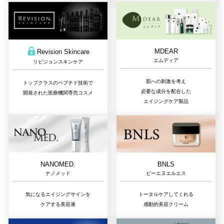
MDEAR
Revision Skincare
エムディア
リビジョンスキンケア
肌への刺激を考え
トップクラスのペプチド技術で
必要な成分を配合した
開発された医療機関専売コスメ
エイジングケア製品
NANOMED.
BNLS
ナノメッド
ビーエヌエルエス
気になるエイジングサインを
トータルケアしてくれる
ケアする美容液
感動的美容クリーム