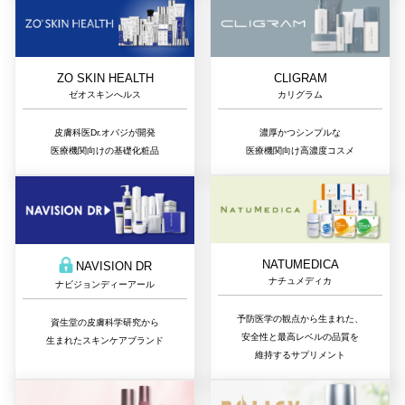
ZO SKIN HEALTH
CLIGRAM
ゼオスキンへルス
カリグラム
皮膚科医Dr.オバジが開発
濃厚かつシンプルな
医療機関向けの基礎化粧品
医療機関向け高濃度コスメ
NATUMEDICA
NAVISION DR
ナチュメディカ
ナビジョンディーアール
予防医学の観点から生まれた、
資生堂の皮膚科学研究から
安全性と最高レベルの品質を
生まれたスキンケアブランド
維持するサプリメント