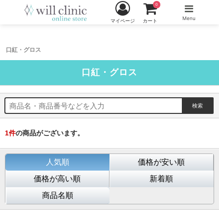
0
Menu
マイページ
カート
口紅・グロス
口紅・グロス
1
件
の商品がございます。
人気順
価格が安い順
価格が高い順
新着順
商品名順