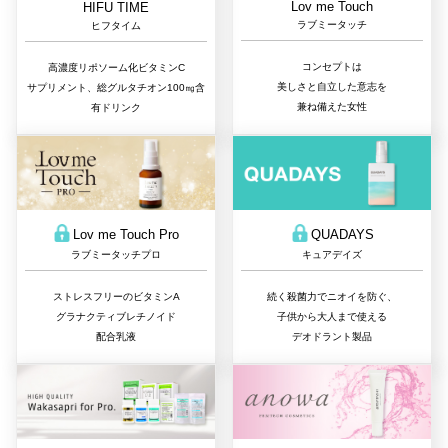
Lov me Touch
HIFU TIME
ラブミータッチ
ヒフタイム
コンセプトは
高濃度リポソーム化ビタミンC
美しさと自立した意志を
サプリメント、総グルタチオン100㎎含
兼ね備えた女性
有ドリンク
QUADAYS
Lov me Touch Pro
キュアデイズ
ラブミータッチプロ
続く殺菌力でニオイを防ぐ、
ストレスフリーのビタミンA
子供から大人まで使える
グラナクティブレチノイド
デオドラント製品
配合乳液