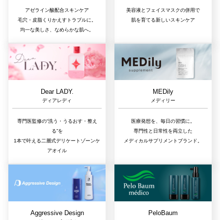
アゼライン酸配合スキンケア
美容液とフェイスマスクの併用で
毛穴・皮脂くりかえすトラブルに。
肌を育てる新しいスキンケア
均一な美しさ、なめらかな肌へ。
Dear LADY.
MEDily
ディアレディ
メディリー
専門医監修の“洗う・うるおす・整え
医療発想を、毎日の習慣に。
る”を
専門性と日常性を両立した
1本で叶える二層式デリケートゾーンケ
メディカルサプリメントブランド。
アオイル
Aggressive Design
PeloBaum