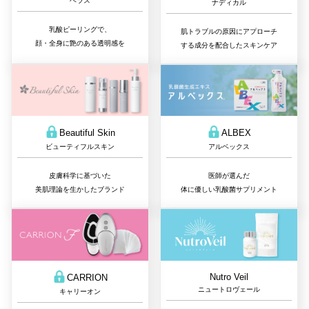
ヘラス
ナディカル
乳酸ピーリングで、
肌トラブルの原因にアプローチ
顔・全身に艶のある透明感を
する成分を配合したスキンケア
Beautiful Skin
ALBEX
ビューティフルスキン
アルベックス
皮膚科学に基づいた
医師が選んだ
美肌理論を生かしたブランド
体に優しい乳酸菌サプリメント
Nutro Veil
CARRION
ニュートロヴェール
キャリーオン