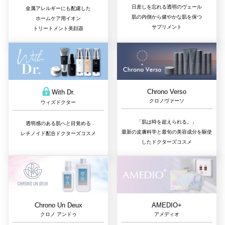
日差しを忘れる透明のヴェール
金属アレルギーにも配慮した
肌の内側から健やかな肌を保つ
ホームケア用イオン
サプリメント
トリートメント美顔器
Chrono Verso
With Dr.
クロノヴァーソ
ウィズドクター
「肌は時を超えられる。」
透明感のある肌へと目覚める
最新の皮膚科学と最旬の美容成分を駆使
レチノイド配合ドクターズコスメ
したドクターズコスメ
Chrono Un Deux
AMEDIO+
クロノ アンドゥ
アメディオ