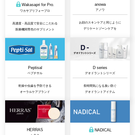
anowa
Wakasapri for Pro.
アノワ
ワカサプリフォープロ
お顔のスキンケアと同じように
高濃度・高品質で安全にこだわる
デリケートゾーンケアを
医療機関専売のサプリメント
D series
Peptisal
デオドラントシリーズ
ペプチサル
長時間気になる臭い防ぐ
乾燥や虫歯を予防できる
デオドラントアイテム
オーラルケアブランド
HERRAS
NADICAL