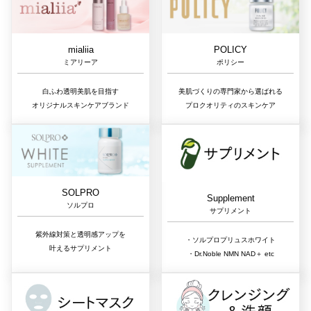
mialiia
POLICY
ミアリーア
ポリシー
白ふわ透明美肌を目指す
美肌づくりの専門家から選ばれる
オリジナルスキンケアブランド
プロクオリティのスキンケア
SOLPRO
Supplement
ソルプロ
サプリメント
紫外線対策と透明感アップを
・ソルプロプリュスホワイト
叶えるサプリメント
・Dr.Noble NMN NAD＋ etc