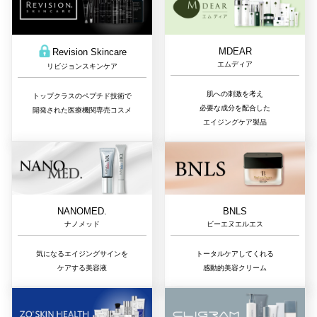
MDEAR
Revision Skincare
エムディア
リビジョンスキンケア
肌への刺激を考え
トップクラスのペプチド技術で
必要な成分を配合した
開発された医療機関専売コスメ
エイジングケア製品
NANOMED.
BNLS
ナノメッド
ビーエヌエルエス
気になるエイジングサインを
トータルケアしてくれる
ケアする美容液
感動的美容クリーム