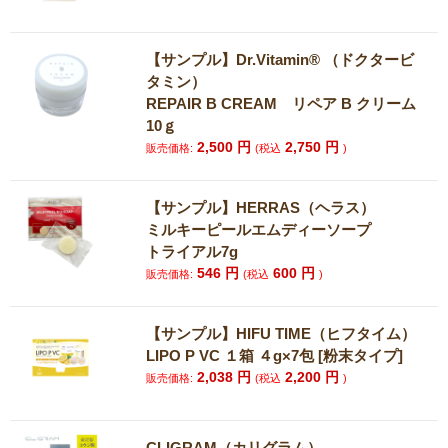
【サンプル】Dr.Vitamin®︎ （ドクタービ
タミン）
REPAIR B CREAM リペア B クリーム
10ｇ
2,500
円
2,750
円
販売価格:
(税込
)
【サンプル】HERRAS（ヘラス）
ミルキーピールエムディーソープ
トライアル7g
546
円
600
円
販売価格:
(税込
)
【サンプル】HIFU TIME（ヒフタイム）
LIPO P VC １箱 ４g×7包 [粉末タイプ]
2,038
円
2,200
円
販売価格:
(税込
)
CLIGRAM（カリグラム）