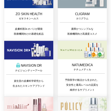
ZO SKIN HEALTH
CLIGRAM
ゼオスキンへルス
カリグラム
皮膚科医Dr.オバジが開発
濃厚かつシンプルな
医療機関向けの基礎化粧品
医療機関向け高濃度コスメ
NATUMEDICA
NAVISION DR
ナチュメディカ
ナビジョンディーアール
予防医学の観点から生まれた、
資生堂の皮膚科学研究から
安全性と最高レベルの品質を
生まれたスキンケアブランド
維持するサプリメント