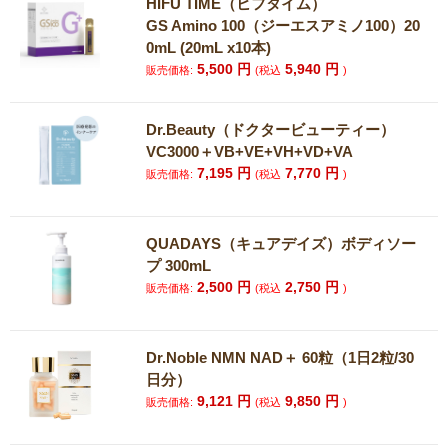
HIFU TIME（ヒフタイム）
GS Amino 100（ジーエスアミノ100）20
0mL (20mL x10本)
5,500
円
5,940
円
販売価格:
(税込
)
Dr.Beauty（ドクタービューティー）
VC3000＋VB+VE+VH+VD+VA
7,195
円
7,770
円
販売価格:
(税込
)
QUADAYS（キュアデイズ）ボディソー
プ 300mL
2,500
円
2,750
円
販売価格:
(税込
)
Dr.Noble NMN NAD＋ 60粒（1日2粒/30
日分）
9,121
円
9,850
円
販売価格:
(税込
)