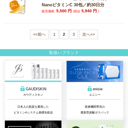
NanoビタミンC 30包／約30日分
5,500
円
5,940
円
販売価格:
(税込
)
<<前へ
1
2
3
次へ>>
取扱いブランド
GAUDISKIN
enisie
ガウディスキン
エニシー
日本人の肌質を重視した
医療機関専売の
ビタミンAシステム基礎化粧品
最新型炭酸ガスパック